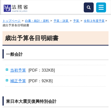
トップページ
>
白書・統計・資料
>
予算・決算
>
予算
>
令和３年度予算
>
歳出予算各目明細書
歳出予算各目明細書
一般会計
当初予算
[PDF：332KB]
補正予算
[PDF：92KB]
東日本大震災復興特別会計