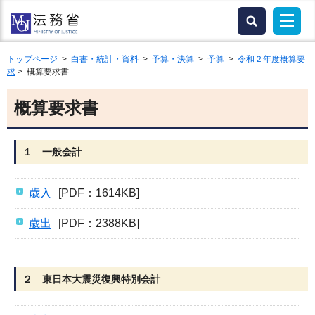
トップページ
>
白書・統計・資料
>
予算・決算
>
予算
>
令和２年度概算要
求
> 概算要求書
概算要求書
１ 一般会計
歳入
[PDF：1614KB]
歳出
[PDF：2388KB]
２ 東日本大震災復興特別会計