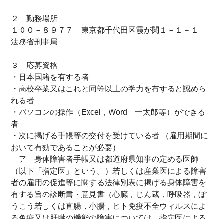
２ 勤務場所
１００－８９７７ 東京都千代田区霞が関１－１－１
法務省刑事局
３ 応募資格
・日本国籍を有する者
・高校卒業又はこれと同等以上の学力を有すると認めら
れる者
・パソコンの操作（Excel，Word，一太郎等）ができる
者
・次に掲げる手帳等の交付を受けている者 （雇用期間に
おいて有効であることが必要）
ア 身体障害者手帳又は都道府県知事の定める医師
（以下「指定医」という。）若しくは産業医による障害
者の雇用の促進等に関する法律別表に掲げる身体障害を
有する旨の診断書・意見書（心臓，じん蔵，呼吸器，ぼ
うこう若しくは直腸，小腸，ヒト免疫不全ウィルスによ
る免疫又は肝臓の機能の障害については，指定医による