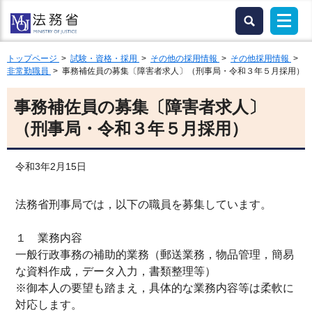
トップページ
>
試験・資格・採用
>
その他の採用情報
>
その他採用情報
>
非常勤職員
> 事務補佐員の募集〔障害者求人〕（刑事局・令和３年５月採用）
事務補佐員の募集〔障害者求人〕
（刑事局・令和３年５月採用）
令和3年2月15日
法務省刑事局では，以下の職員を募集しています。
１ 業務内容
一般行政事務の補助的業務（郵送業務，物品管理，簡易
な資料作成，データ入力，書類整理等）
※御本人の要望も踏まえ，具体的な業務内容等は柔軟に
対応します。