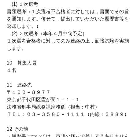
(1) １次選考
書類選考（１次選考不合格者に対しては，書面でその旨
を通知します。併せて，提出していただいた履歴書等を
返却します。）
(2) ２次選考（本年４月中旬予定）
１次選考合格者に対してのみ連絡の上，面接試験を実施
します。
10 募集人員
１名
11 連絡先
〒１００－８９７７
東京都千代田区霞が関１－１－１
法務省刑事局総務課庶務係（担当：中村）
ＴＥＬ：０３－３５８０－４１１１（内線：５８８９）
12 その他
・履歴書については，市販の様式で差し支えありません