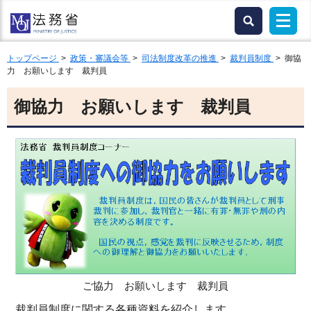
トップページ
>
政策・審議会等
>
司法制度改革の推進
>
裁判員制度
> 御協
力 お願いします 裁判員
御協力 お願いします 裁判員
ご協力 お願いします 裁判員
裁判員制度に関する各種資料を紹介します。