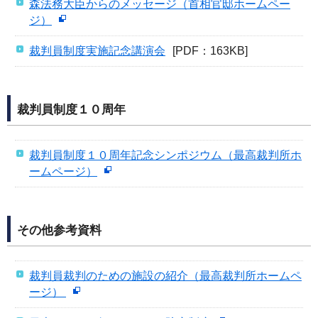
森法務大臣からのメッセージ（首相官邸ホームペー
ジ）
裁判員制度実施記念講演会
[PDF：163KB]
裁判員制度１０周年
裁判員制度１０周年記念シンポジウム（最高裁判所ホ
ームページ）
その他参考資料
裁判員裁判のための施設の紹介（最高裁判所ホームペ
ージ）