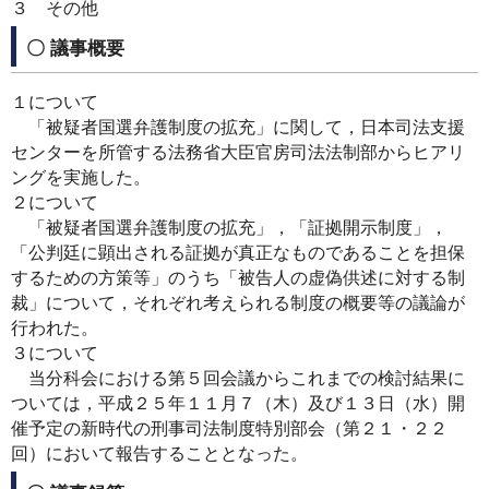
３ その他
〇 議事概要
１について
「被疑者国選弁護制度の拡充」に関して，日本司法支援
センターを所管する法務省大臣官房司法法制部からヒアリ
ングを実施した。
２について
「被疑者国選弁護制度の拡充」，「証拠開示制度」，
「公判廷に顕出される証拠が真正なものであることを担保
するための方策等」のうち「被告人の虚偽供述に対する制
裁」について，それぞれ考えられる制度の概要等の議論が
行われた。
３について
当分科会における第５回会議からこれまでの検討結果に
ついては，平成２５年１１月７（木）及び１３日（水）開
催予定の新時代の刑事司法制度特別部会（第２１・２２
回）において報告することとなった。