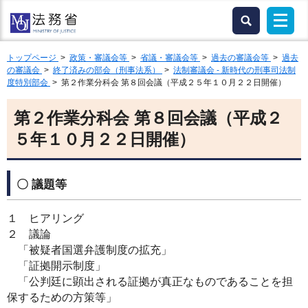
トップページ
>
政策・審議会等
>
省議・審議会等
>
過去の審議会等
>
過去
の審議会
>
終了済みの部会（刑事法系）
>
法制審議会 - 新時代の刑事司法制
度特別部会
> 第２作業分科会 第８回会議（平成２５年１０月２２日開催）
第２作業分科会 第８回会議（平成２
５年１０月２２日開催）
〇 議題等
１ ヒアリング
２ 議論
「被疑者国選弁護制度の拡充」
「証拠開示制度」
「公判廷に顕出される証拠が真正なものであることを担
保するための方策等」