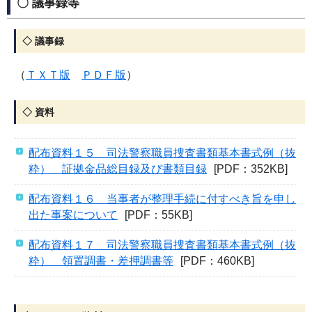
〇 議事録等
◇ 議事録
（
ＴＸＴ版
ＰＤＦ版
）
◇ 資料
配布資料１５ 司法警察職員捜査書類基本書式例（抜
粋） 証拠金品総目録及び書類目録
[PDF：352KB]
配布資料１６ 当事者が整理手続に付すべき旨を申し
出た事案について
[PDF：55KB]
配布資料１７ 司法警察職員捜査書類基本書式例（抜
粋） 領置調書・差押調書等
[PDF：460KB]