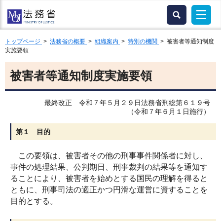
トップページ
>
法務省の概要
>
組織案内
>
特別の機関
> 被害者等通知制度
実施要領
被害者等通知制度実施要領
最終改正 令和７年５月２９日法務省刑総第６１９号
（
令和７年６月１日
施行）
第１ 目的
この要領は、被害者その他の刑事事件関係者に対し、
事件の処理結果、公判期日、刑事裁判の結果等を通知す
ることにより、被害者を始めとする国民の理解を得ると
ともに、刑事司法の適正かつ円滑な運営に資することを
目的とする。