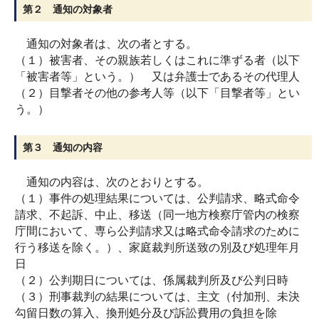
第２ 通知の対象者
通知の対象者は、次の者とする。
（１）被害者、その親族若しくはこれに準ずる者（以下
「被害者等」という。） 又は弁護士であるその代理人
（２）目撃者その他の参考人等（以下「目撃者等」とい
う。）
第３ 通知の内容
通知の内容は、次のとおりとする。
（１）事件の処理結果については、公判請求、略式命令
請求、不起訴、中止、移送（同一地方検察庁管内の検察
庁間において、専ら公判請求又は略式命令請求のために
行う移送を除く。）、家庭裁判所送致の別及び処理年月
日
（２）公判期日については、係属裁判所及び公判日時
（３）刑事裁判の結果については、主文（付加刑、未決
勾留日数の算入、換刑処分及び訴訟費用の負担を除