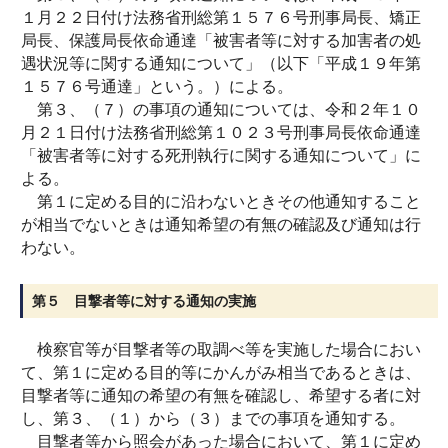
１月２２日付け法務省刑総第１５７６号刑事局長、矯正
局長、保護局長依命通達「被害者等に対する加害者の処
遇状況等に関する通知について」（以下「平成１９年第
１５７６号通達」という。）による。
第３、（７）の事項の通知については、令和２年１０
月２１日付け法務省刑総第１０２３号刑事局長依命通達
「被害者等に対する死刑執行に関する通知について」に
よる。
第１に定める目的に沿わないときその他通知すること
が相当でないときは通知希望の有無の確認及び通知は行
わない。
第５ 目撃者等に対する通知の実施
検察官等が目撃者等の取調べ等を実施した場合におい
て、第１に定める目的等にかんがみ相当であるときは、
目撃者等に通知の希望の有無を確認し、希望する者に対
し、第３、（１）から（３）までの事項を通知する。
目撃者等から照会があった場合において、第１に定め