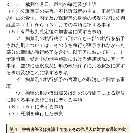
く。）、裁判年月日、裁判の確定及び上訴
（４）公訴事実の要旨、不起訴裁定の主文、不起訴裁定
の理由の骨子、勾留及び保釈等の身柄の状況並びに公判
経過等（１）から（３）までの事項に準ずる事項
（５）有罪裁判確定後の加害者に関する事項
ア 拘禁刑の執行終了（刑のうち一部の執行を猶予
された刑については、そのうち執行が猶予されなかった
部分の期間の執行終了を含む。以下アにおいて同じ。）
予定時期、受刑中の刑事施設における処遇状況に関する
事項、並びに仮釈放又は刑の執行終了による釈放に関す
る事項及びこれに準ずる事項
イ 拘禁刑の執行猶予の言渡しの取消しに関する事
項
ウ 拘留の刑の仮出場又は刑の執行終了による釈放
に関する事項及びこれに準ずる事項
（６）（５）に準ずる事項
（７）死刑を執行した事実
第４ 被害者等又は弁護士であるその代理人に対する通知の実