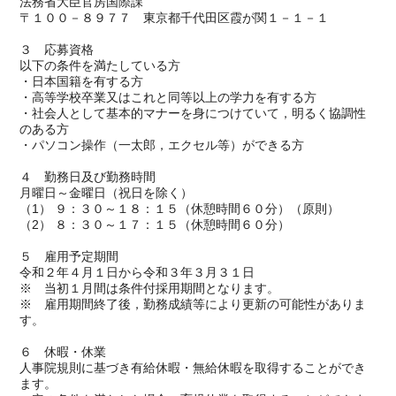
法務省大臣官房国際課
〒１００－８９７７ 東京都千代田区霞が関１－１－１
３ 応募資格
以下の条件を満たしている方
・日本国籍を有する方
・高等学校卒業又はこれと同等以上の学力を有する方
・社会人として基本的マナーを身につけていて，明るく協調性
のある方
・パソコン操作（一太郎，エクセル等）ができる方
４ 勤務日及び勤務時間
月曜日～金曜日（祝日を除く）
（1） ９：３０～１８：１５（休憩時間６０分）（原則）
（2） ８：３０～１７：１５（休憩時間６０分）
５ 雇用予定期間
令和２年４月１日から令和３年３月３１日
※ 当初１月間は条件付採用期間となります。
※ 雇用期間終了後，勤務成績等により更新の可能性がありま
す。
６ 休暇・休業
人事院規則に基づき有給休暇・無給休暇を取得することができ
ます。