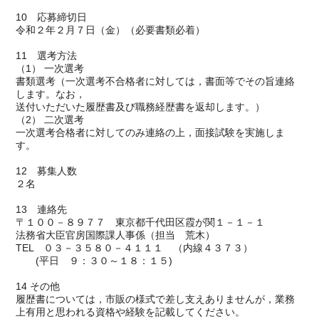
10 応募締切日
令和２年２月７日（金）（必要書類必着）
11 選考方法
（1） 一次選考
書類選考（一次選考不合格者に対しては，書面等でその旨連絡
します。なお，
送付いただいた履歴書及び職務経歴書を返却します。）
（2） 二次選考
一次選考合格者に対してのみ連絡の上，面接試験を実施しま
す。
12 募集人数
２名
13 連絡先
〒１００－８９７７ 東京都千代田区霞が関１－１－１
法務省大臣官房国際課人事係（担当 荒木）
TEL ０３－３５８０－４１１１ （内線４３７３）
(平日 ９：３０～１８：１５)
14 その他
履歴書については，市販の様式で差し支えありませんが，業務
上有用と思われる資格や経験を記載してください。