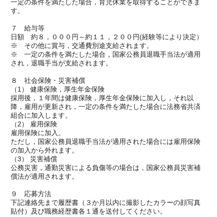
一定の条件を満たした場合，育児休業を取得することができま
す。
７ 給与等
日額 約８，０００円～約１１，２００円(経験等により決定）
※ その他に賞与，交通費別途支給されます。
※ 一定の条件を満たした場合，国家公務員退職手当法が適用
され，退職手当が支給されます。
８ 社会保険・災害補償
（1） 健康保険，厚生年金保険
採用後，１年間は健康保険，厚生年金保険に加入し，それ以
降，雇用が更新され，一定の条件を満たした場合に法務省共済
組合に加入します。
（2） 雇用保険
雇用保険に加入。
ただし，国家公務員退職手当法が適用された場合には雇用保険
の加入から外れます。
（3） 災害補償
公務災害，通勤災害による負傷等の場合は，国家公務員災害補
償法が適用されます。
９ 応募方法
下記連絡先まで履歴書（３か月以内に撮影したカラーの顔写真
貼付）及び職務経歴書各１通を送付してください。