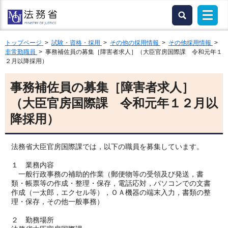
トップページ
>
試験・資格・採用
>
その他の採用情報
>
その他採用情報
>
非常勤職員
> 事務補佐員の募集［障害者求人］（大臣官房国際課 令和元年１
２月以降採用）
事務補佐員の募集［障害者求人］
（大臣官房国際課 令和元年１２月以
降採用）
法務省大臣官房国際課では，以下の職員を募集しています。
１ 業務内容
一般行政事務の補助的作業（郵便物等の受領及び発送，書
類・帳票等の作成・整理・保存，電話応対，パソコンでの文書
作成（一太郎，エクセル等），ＯＡ機器の端末入力，書類の整
理・保存，その他一般事務）
２ 勤務場所