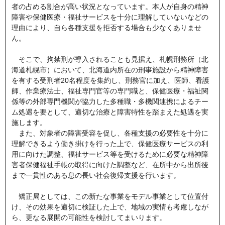
者の占める割合が高い状況となっています。本人が自身の精神
障害や保健医療・福祉サービスを十分に理解していないなどの
理由により、自ら各種支援を拒否する場合も少なくありませ
ん。
そこで、拘禁刑が導入されることも見据え、札幌刑務所（北
海道札幌市）において、北海道内所在の刑事施設から精神障害
を有する受刑者20名程度を集約し、刑務官に加え、医師、看護
師、作業療法士、福祉専門官等の専門職と、保健医療・福祉関
係等の外部専門機関が協力した多種職・多機関連携によるチー
ム処遇を要として、適切な治療と障害特性を踏まえた処遇を実
施します。
また、対象者の障害受容を促し、各種支援の必要性を十分に
理解できるよう働き掛けを行った上で、保健医療サービスの利
用に向けた調整、福祉サービス等を受けるために必要な精神障
害者保健福祉手帳の取得に向けた調整など、在所中から出所後
まで一貫性のある息の長い社会復帰支援を行います。
矯正局としては、この新たな事業をモデル事業として位置付
け、その効果を適切に検証した上で、地域の実情も考慮しなが
ら、更なる展開の可能性を検討してまいります。