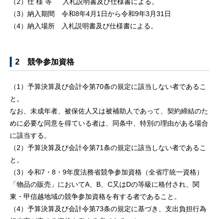
（2）仕 様 等 入札説明書及び仕様書による。
（3）納入期間 令和8年4月1日から令和9年3月31日
（4）納入場所 入札説明書及び仕様書による。
2 競争参加資格
（1）予算決算及び会計令第70条の規定に該当しない者であるこ
と。
なお、未成年者、被保佐人又は被補助人であって、契約締結のた
めに必要な同意を得ている者は、同条中、特別の理由がある場合
に該当する。
（2）予算決算及び会計令第71条の規定に該当しない者であるこ
と。
（3）令和7・8・9年度法務省競争参加資格（全省庁統一資格）
「物品の販売」においてA、B、C又はDの等級に格付され、関
東・甲信越地域の競争参加資格を有する者であること。
（4）予算決算及び会計令第73条の規定に基づき、支出負担行為