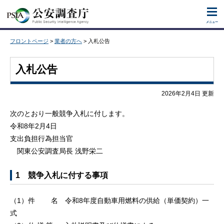
ナビゲーションをスキップし本文へ移動します。
メニュー
フロントページ
>
業者の方へ
> 入札公告
入札公告
2026年2月4日 更新
次のとおり一般競争入札に付します。
令和8年2月4日
支出負担行為担当官
関東公安調査局長 浅野栄二
1 競争入札に付する事項
（1）件 名 令和8年度自動車用燃料の供給（単価契約）一
式