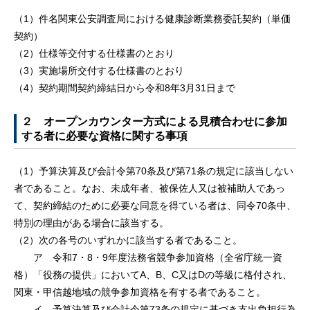
（1）件名関東公安調査局における健康診断業務委託契約（単価
契約）
（2）仕様等交付する仕様書のとおり
（3）実施場所交付する仕様書のとおり
（4）契約期間契約締結日から令和8年3月31日まで
２ オープンカウンター方式による見積合わせに参加
する者に必要な資格に関する事項
（1）予算決算及び会計令第70条及び第71条の規定に該当しない
者であること。なお、未成年者、被保佐人又は被補助人であっ
て、契約締結のために必要な同意を得ている者は、同令70条中、
特別の理由がある場合に該当する。
（2）次の各号のいずれかに該当する者であること。
ア 令和7・8・9年度法務省競争参加資格（全省庁統一資
格）「役務の提供」においてA、B、C又はDの等級に格付され、
関東・甲信越地域の競争参加資格を有する者であること。
イ 予算決算及び会計令第73条の規定に基づき支出負担行為