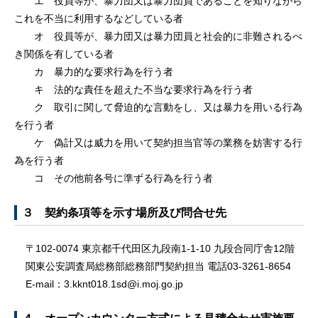
エ 役員等が、暴力団又は暴力団員であることを知りながら
これを不当に利用するなどしている者
オ 役員等が、暴力団又は暴力団員と社会的に非難されるべ
き関係を有している者
カ 暴力的な要求行為を行う者
キ 法的な責任を超えた不当な要求行為を行う者
ク 取引に関して脅迫的な言動をし、又は暴力を用いる行為
を行う者
ケ 偽計又は威力を用いて契約担当官等の業務を妨害する行
為を行う者
コ その他前各号に準ずる行為を行う者
３ 契約条項等を示す場所及び問合せ先
〒102-0074 東京都千代田区九段南1-1-10 九段合同庁舎12階
関東公安調査局総務部総務部門契約担当 電話03-3261-8654
E-mail：3.kknt018.1sd@i.moj.go.jp