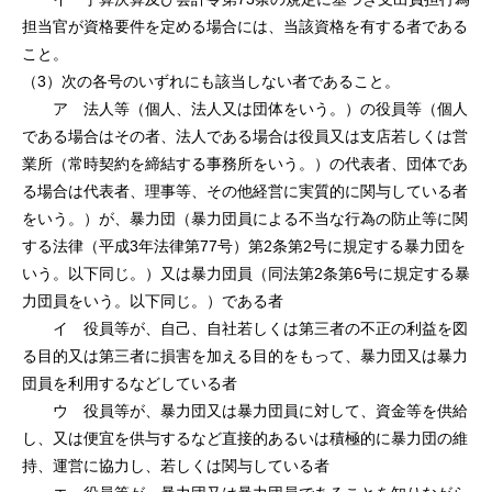
担当官が資格要件を定める場合には、当該資格を有する者である
こと。
（3）次の各号のいずれにも該当しない者であること。
ア 法人等（個人、法人又は団体をいう。）の役員等（個人
である場合はその者、法人である場合は役員又は支店若しくは営
業所（常時契約を締結する事務所をいう。）の代表者、団体であ
る場合は代表者、理事等、その他経営に実質的に関与している者
をいう。）が、暴力団（暴力団員による不当な行為の防止等に関
する法律（平成3年法律第77号）第2条第2号に規定する暴力団を
いう。以下同じ。）又は暴力団員（同法第2条第6号に規定する暴
力団員をいう。以下同じ。）である者
イ 役員等が、自己、自社若しくは第三者の不正の利益を図
る目的又は第三者に損害を加える目的をもって、暴力団又は暴力
団員を利用するなどしている者
ウ 役員等が、暴力団又は暴力団員に対して、資金等を供給
し、又は便宜を供与するなど直接的あるいは積極的に暴力団の維
持、運営に協力し、若しくは関与している者