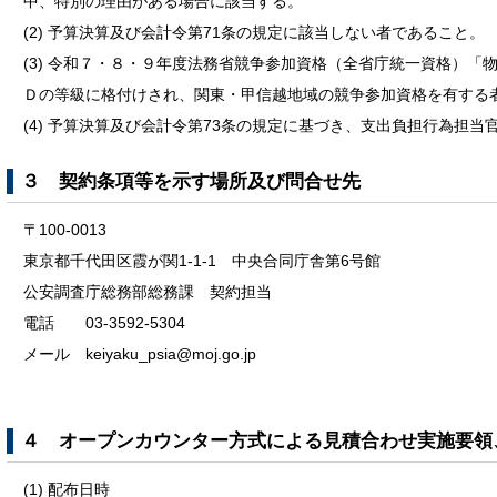
中、特別の理由がある場合に該当する。
(2) 予算決算及び会計令第71条の規定に該当しない者であること。
(3) 令和７・８・９年度法務省競争参加資格（全省庁統一資格）「
Ｄの等級に格付けされ、関東・甲信越地域の競争参加資格を有する
(4) 予算決算及び会計令第73条の規定に基づき、支出負担行為担
３ 契約条項等を示す場所及び問合せ先
〒100-0013
東京都千代田区霞が関1-1-1 中央合同庁舎第6号館
公安調査庁総務部総務課 契約担当
電話 03-3592-5304
メール keiyaku_psia@moj.go.jp
４ オープンカウンター方式による見積合わせ実施要領
(1) 配布日時