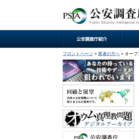
フロントページ
>
業者の方へ
> オー