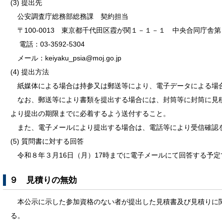
(3) 提出先
公安調査庁総務部総務課 契約担当
〒100-0013 東京都千代田区霞が関１－１－１ 中央合同庁舎
電話：03-3592-5304
メール：keiyaku_psia@moj.go.jp
(4) 提出方法
紙媒体による場合は持参又は郵送等により、電子データによる場
なお、郵送等により書類を提出する場合には、封筒等に封筒に見
より提出の期限までに必着するよう送付すること。
また、電子メールにより提出する場合は、電話等により受信確認
(5) 質問書に対する回答
令和８年３月16日（月）17時までに電子メールにて回答する予定
９ 見積りの無効
本公示に示した参加資格のない者が提出した見積書及び見積りに
る。