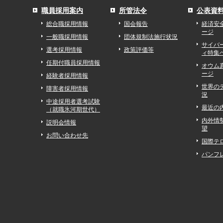
職員採用案内
所管法令
公表資
総合職採用情報
国会報告
経済安
ージ
一般職採用情報
団体規制法施行状況
サイバ
選考採用情報
政策評価等
ィ特集
任期付職員採用情報
オウム
ージ
経験者採用情報
世界の
障害者採用情報
況
中途採用者選考試験
最近の
（就職氷河期世代）
内外情
説明会情報
望
お問い合わせ先
国際テ
パンフ