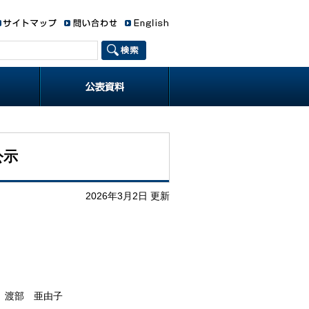
状況
経済安全保障特集ペー
サイバーセキュリティ
オウム真理教特集ペー
世界のテロ等発生状況
最近の内外情勢
内外情勢の回顧と展望
国際テロリズム要覧
パンフレット等
ジ
特集ページ
ジ
公示
2026年3月2日 更新
亜由子