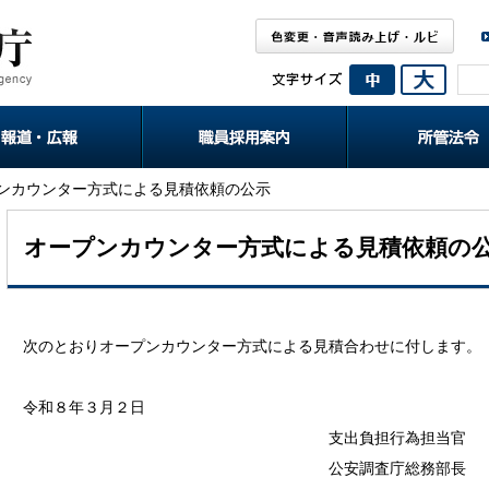
ナビゲーションをスキップし本文へ移動します。
プンカウンター方式による見積依頼の公示
総合職採用情報
一般職採用情報
選考採用情報
任期付職員採用情報
経験者採用情報
障害者採用情報
中途採用者選考試験
説明会情報
お問い合わせ先
国会報告
団体規制法施行
政策評価等
（就職氷河期世代）
オープンカウンター方式による見積依頼の
次のとおりオープンカウンター方式による見積合わせに付します。
令和８年３月２日
支出負担行為担当官
公安調査庁総務部長 渡部 