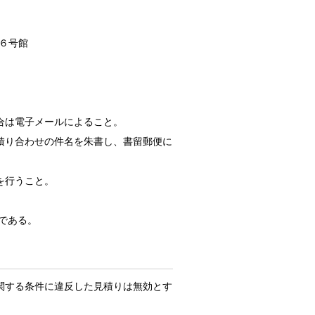
第６号館
合は電子メールによること。
積り合わせの件名を朱書し、書留郵便に
を行うこと。
である。
関する条件に違反した見積りは無効とす