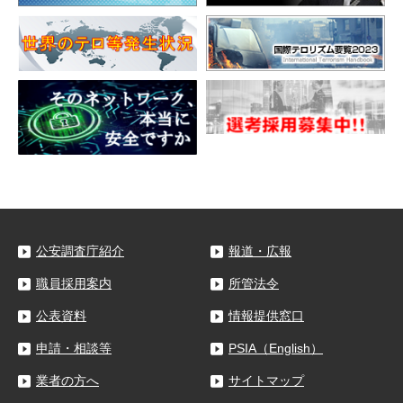
公安調査庁紹介
報道・広報
職員採用案内
所管法令
公表資料
情報提供窓口
申請・相談等
PSIA（English）
業者の方へ
サイトマップ