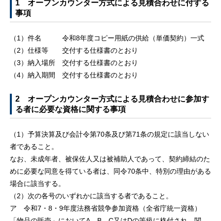
1 オープンカウンター方式による見積合わせに付する
事項
（1）件名 令和8年度コピー用紙の供給（単価契約）一式
（2）仕様等 交付する仕様書のとおり
（3）納入場所 交付する仕様書のとおり
（4）納入期間 交付する仕様書のとおり
2 オープンカウンター方式による見積合わせに参加す
る者に必要な資格に関する事項
（1）予算決算及び会計令第70条及び第71条の規定に該当しない
者であること。
なお、未成年者、被保佐人又は被補助人であって、契約締結のた
めに必要な同意を得ている者は、同令70条中、特別の理由がある
場合に該当する。
（2）次の各号のいずれかに該当する者であること。
ア 令和7・8・9年度法務省競争参加資格（全省庁統一資格）
「物品の販売」においてA、B、C又はDの等級に格付され、関