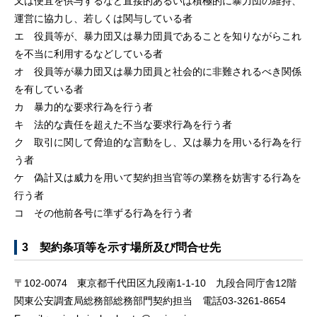
又は便宜を供与するなど直接的あるいは積極的に暴力団の維持、
運営に協力し、若しくは関与している者
エ 役員等が、暴力団又は暴力団員であることを知りながらこれ
を不当に利用するなどしている者
オ 役員等が暴力団又は暴力団員と社会的に非難されるべき関係
を有している者
カ 暴力的な要求行為を行う者
キ 法的な責任を超えた不当な要求行為を行う者
ク 取引に関して脅迫的な言動をし、又は暴力を用いる行為を行
う者
ケ 偽計又は威力を用いて契約担当官等の業務を妨害する行為を
行う者
コ その他前各号に準ずる行為を行う者
3 契約条項等を示す場所及び問合せ先
〒102-0074 東京都千代田区九段南1-1-10 九段合同庁舎12階
関東公安調査局総務部総務部門契約担当 電話03-3261-8654