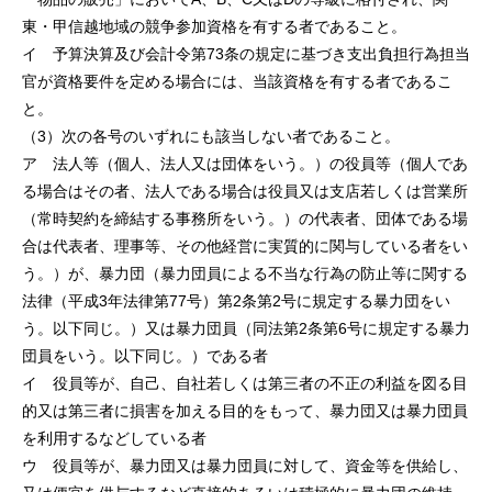
東・甲信越地域の競争参加資格を有する者であること。
イ 予算決算及び会計令第73条の規定に基づき支出負担行為担当
官が資格要件を定める場合には、当該資格を有する者であるこ
と。
（3）次の各号のいずれにも該当しない者であること。
ア 法人等（個人、法人又は団体をいう。）の役員等（個人であ
る場合はその者、法人である場合は役員又は支店若しくは営業所
（常時契約を締結する事務所をいう。）の代表者、団体である場
合は代表者、理事等、その他経営に実質的に関与している者をい
う。）が、暴力団（暴力団員による不当な行為の防止等に関する
法律（平成3年法律第77号）第2条第2号に規定する暴力団をい
う。以下同じ。）又は暴力団員（同法第2条第6号に規定する暴力
団員をいう。以下同じ。）である者
イ 役員等が、自己、自社若しくは第三者の不正の利益を図る目
的又は第三者に損害を加える目的をもって、暴力団又は暴力団員
を利用するなどしている者
ウ 役員等が、暴力団又は暴力団員に対して、資金等を供給し、