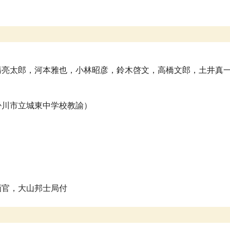
塲亮太郎，河本雅也，小林昭彦，鈴木啓文，高橋文郎，土井真
掛川市立城東中学校教諭）
官，大山邦士局付