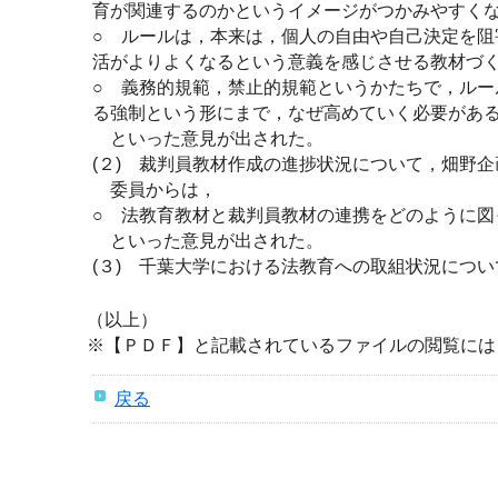
育が関連するのかというイメージがつかみやすく
○ ルールは，本来は，個人の自由や自己決定を
活がよりよくなるという意義を感じさせる教材づ
○ 義務的規範，禁止的規範というかたちで，ル
る強制という形にまで，なぜ高めていく必要があ
といった意見が出された。
(２) 裁判員教材作成の進捗状況について，畑野
委員からは，
○ 法教育教材と裁判員教材の連携をどのように図
といった意見が出された。
(３) 千葉大学における法教育への取組状況につ
（以上）
※【ＰＤＦ】と記載されているファイルの閲覧には
戻る