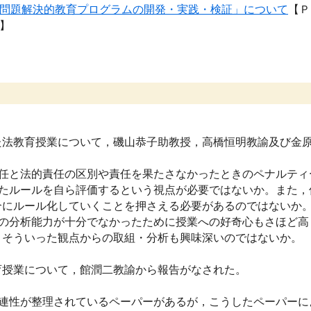
問題解決的教育プログラムの開発・実践・検証」について
【Ｐ
】
た法教育授業について，磯山恭子助教授，高橋恒明教諭及び金
責任と法的責任の区別や責任を果たさなかったときのペナルティ
ったルールを自ら評価するという視点が必要ではないか。また，
合にルール化していくことを押さえる必要があるのではないか
章の分析能力が十分でなかったために授業への好奇心もさほど高
，そういった観点からの取組・分析も興味深いのではないか。
育授業について，館潤二教諭から報告がなされた。
関連性が整理されているペーパーがあるが，こうしたペーパーに