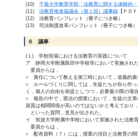
(10)
千葉大学教育学部「法教育に関する体験的・
(11)
法教育推進協議会（第１回）議事録
【ＰＤＦ
(12) 法教育パンフレット（冊子につき略）
(13) 司法制度改革パンフレット（冊子につき略）
６ 議事
(１) 学校現場における法教育の実践について
ア 静岡大学附属島田中学校等において実施され
委員からは，
○ 責任について教える第三時において，道義的
○ ルールづくりに関しては，生徒たちが自ら作
く，個人の自由を前提としつつ，必要最小限の場
○ 報告の中で，憲法の授業において，生徒の文
資質は相関関係が高いのではないかと考えており
といった質問，意見が出された。
イ 筑波大学附属中学校において実施された法教
委員からは，
○ 配布資料（７）には，授業の項目と法教育の