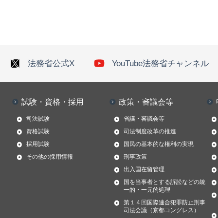
法務省公式X
YouTube法務省チャンネル
試験・資格・採用
政策・審議会等
司法試験
省議・審議会等
資格試験
司法制度改革の推進
採用試験
国民の基本的な権利の実現
その他の採用情報
刑事政策
出入国在留管理
国を当事者とする訴訟などの統
一的・一元的処理
第１４回国際連合犯罪防止刑事
司法会議（京都コングレス）