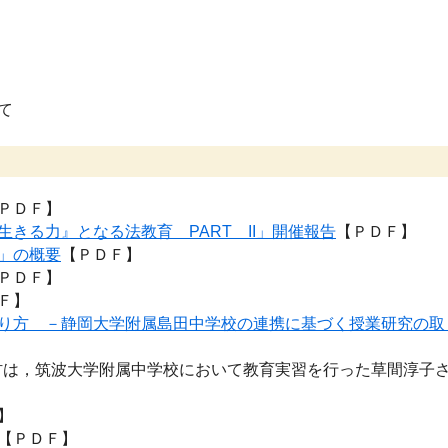
て
ＰＤＦ】
きる力』となる法教育 PART II」開催報告
【ＰＤＦ】
」の概要
【ＰＤＦ】
ＰＤＦ】
Ｆ】
り方 －静岡大学附属島田中学校の連携に基づく授業研究の取
は，筑波大学附属中学校において教育実習を行った草間淳子さ
】
【ＰＤＦ】