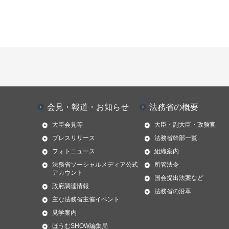
会見・報道・お知らせ
法務省の概要
大臣会見等
大臣・副大臣・政務官
プレスリリース
法務省幹部一覧
フォトニュース
組織案内
法務省ソーシャルメディア公式
所管法令
アカウント
国会提出法案など
政府調達情報
法務省の沿革
主な法務省主催イベント
見学案内
ほうむSHOW編集局