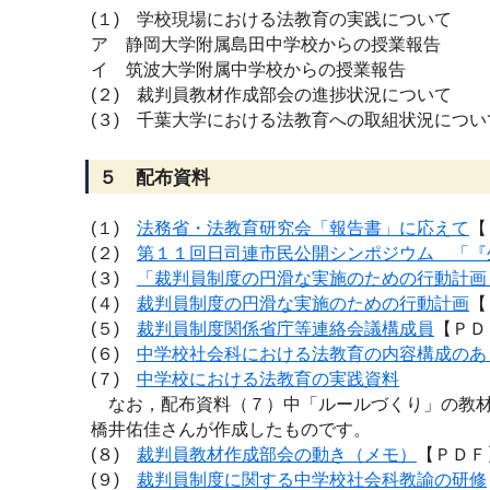
(１) 学校現場における法教育の実践について
ア 静岡大学附属島田中学校からの授業報告
イ 筑波大学附属中学校からの授業報告
(２) 裁判員教材作成部会の進捗状況について
(３) 千葉大学における法教育への取組状況につい
５ 配布資料
(１)
法務省・法教育研究会「報告書」に応えて
【
(２)
第１１回日司連市民公開シンポジウム 「『生
(３)
「裁判員制度の円滑な実施のための行動計画
(４)
裁判員制度の円滑な実施のための行動計画
【
(５)
裁判員制度関係省庁等連絡会議構成員
【ＰＤ
(６)
中学校社会科における法教育の内容構成のあ
(７)
中学校における法教育の実践資料
なお，配布資料（７）中「ルールづくり」の教材
橋井佑佳さんが作成したものです。
(８)
裁判員教材作成部会の動き（メモ）
【ＰＤＦ
(９)
裁判員制度に関する中学校社会科教諭の研修