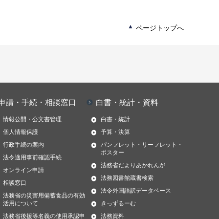
ページトップへ
申請・手続・相談窓口
白書・統計・資料
情報公開・公文書管理
白書・統計
個人情報保護
予算・決算
行政手続の案内
パンフレット・リーフレット・
ポスター
法令適用事前確認手続
法務省だよりあかれんが
オンライン申請
法務図書館蔵書検索
相談窓口
法令外国語訳データベース
法務省の災害用備蓄食品の有効
活用について
きっずるーむ
法務省後援等名義の使用承認申
法務資料