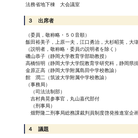
法務省地下棟 大会議室
３ 出席者
（委員，敬称略・５０音順）
飯田裕美子，上原一夫，江口勇治，大杉昭英，大
（説明者，敬称略・委員の説明者を除く）
磯山恭子（静岡大学教育学部助教授）
高橋恒明（静岡大学大学院教育学研究科，静岡県
金原正高（静岡大学附属島田中学校教諭）
館 潤二（筑波大学附属中学校教諭）
（事務局）
（司法法制部）
吉村典晃参事官，丸山嘉代部付
（刑事局）
畑野隆二刑事局総務課裁判員制度啓発推進室企画
４ 議題