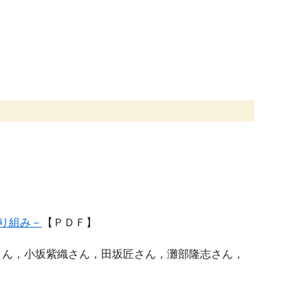
り組み－
【ＰＤＦ】
ん，小坂紫織さん，田坂匠さん，灘部隆志さん，