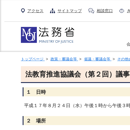
アクセス
サイトマップ
相談窓口
トップページ
>
政策・審議会等
>
省議・審議会等
>
その他
法教育推進協議会（第２回）議事
１ 日時
平成１７年８月２４日（水）午後１時から午後３
２ 場所