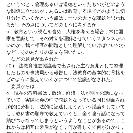
というのと，倫理あるいは道徳といったものがどのよう
な関係に立つのか，あるいは教育する場でどのように切
り分けていくかという点は，一つの大きな課題と思われ
るが，その点についてどのように考えるか。
○ 教育という視点を含め，人権を考える場合，常に国
家を意識して，その対立を理解させていくスタンスがい
いのか，我々相互の問題として理解していけばいいのか
など，そのあたりの意見を伺いたい。
などの意見が出された。
(２) 法教育推進協議会で出された主な意見として整理
したものを事務局から報告し，法教育の基本的な骨格を
どのように整えていくかについて協議がなされた。
委員からは，
○ 現在の教科書は，政治，経済，法が別々の話になっ
ていて，実際社会の中で問題となっている同じ側面を経
済的に分析し，法的に記述しようという議論をしていて
も，教科書の順序で教えていくと，全く違う話になって
結びつかなってしまうというようなことがあるので，こ
れからは相互に矛盾がなく，何が難しくて何が分かり，