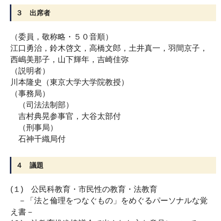
３ 出席者
（委員，敬称略・５０音順）
江口勇治，鈴木啓文，高橋文郎，土井真一，羽間京子，
西嶋美那子，山下輝年，吉崎佳弥
（説明者）
川本隆史（東京大学大学院教授）
（事務局）
（司法法制部）
吉村典晃参事官，大谷太部付
（刑事局）
石神千織局付
４ 議題
(１) 公民科教育・市民性の教育・法教育
－「法と倫理をつなぐもの」をめぐるパーソナルな覚
え書－