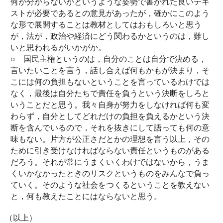
何が分からないかというような姿勢で書かれた良いテキ
ストが必要であるとの意見があったが，確かにこのよう
な形で展開することは教材としてはおもしろいと思う
が，法が，政治や経済にどう関わるかというのは，難し
いと思われるがいかがか。
○ 国民主権というのは，自分のことは自分で決める，
言いたいことを言う，話し合えば何もかもが決まり，そ
こには何の負担もないということを言っているわけでは
なく，最後は自分たちで責任を負うという決断をしろと
いうことだと思う。我々自身が努力をしなければ何も変
わらず，自分としてどれだけの負担を負えるかという決
断を含んでいるので，それを抜きにして語っても何の意
味もない。片方が公正さだとかの理想を言う以上，その
ために引き受けなければならない責任というものがある
だろう。それが常にうまくいくわけではないから，うま
くいかなかったときのリスクというものをみんなで負っ
ていく。そのような社会をつくるということを教えない
と，何も教えたことにはならないと思う。
（以上）