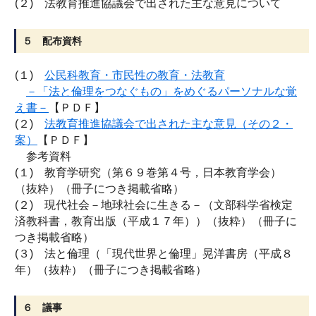
(２) 法教育推進協議会で出された主な意見について
５ 配布資料
(１)
公民科教育・市民性の教育・法教育
－「法と倫理をつなぐもの」をめぐるパーソナルな覚
え書－
【ＰＤＦ】
(２)
法教育推進協議会で出された主な意見（その２・
案）
【ＰＤＦ】
参考資料
(１) 教育学研究（第６９巻第４号，日本教育学会）
（抜粋）（冊子につき掲載省略）
(２) 現代社会－地球社会に生きる－（文部科学省検定
済教科書，教育出版（平成１７年））（抜粋）（冊子に
つき掲載省略）
(３) 法と倫理（「現代世界と倫理」晃洋書房（平成８
年）（抜粋）（冊子につき掲載省略）
６ 議事