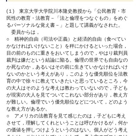
(１) 東京大学大学院川本隆史教授から「公民教育・市
民性の教育・法教育－「法と倫理をつなぐもの」をめぐ
るパーソナルな覚え書－」と題して講義がなされた。
委員からは，
○ 精神的自由（司法や正義）と経済的自由（食べてい
かなければいけないこと）を秤にかけるといった場合，
目の前のものに重きをおいてしまうので，やはり裁判員
裁判は嫌だという結論に陥る。倫理の世界でも自由なの
か死なのか，あるいはその前に生きていかなければいけ
ないのかという考えがあり，このような優先順位を法教
育の中で徐々に教えていきたいと思っているところ，今
の大人はそのような考えは教わっていないので，子ども
が現実の大人を見てついてこれない部分があり，教え方
が難しい。倫理でいう優先順位などについて，どのよう
な教え方があるか。
○ アメリカの法教育を見て感じたのは，子どもに考え
させて，理解してくれということは呼びかけるが，何か
の価値を押しつけようというのはない。個人がどう考え