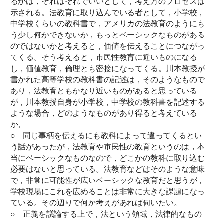
るかは，それはそれでいいとして，考え方のプロセスは
示される。法教育に取り込んでいる者として，小学校，
中学校くらいの教科書で，アメリカの法教育のようにも
う少し何かできないか，もっとベーシックなものがある
のではないかと考えると，価値を伝えることにつながっ
てくる。そう考えると，市民性教育に近いものになる
し，価値教育，倫理とも密接になってくる。川本教授が
書かれた高等学校の教科書の記述は，そのようなもので
あり，法教育ともかなり近いものがあると思っている
が，川本教授自身が小学校，中学校の教科書を記述する
ような場合，どのようなものがあり得ると考えている
か。
○ 同じ事柄を伝えるにも教科によって違ってくるとい
う話があったが，法教育や市民性の教育というのは，本
当にベーシックなものなので，どこかの教科に取り込む
必要はないと思っている。法教育などはそのような意味
で，非常に可能性が広いベーシックな教育だと思うが，
学校現場にこれを広めることは非常に大きな課題になっ
ている。その辺りで何か考えがあれば伺いたい。
○ 正義を議論する上で，法という領域，法律的なもの