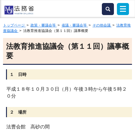
トップページ
>
政策・審議会等
>
省議・審議会等
>
その他会議
>
法教育推
進協議会
> 法教育推進協議会（第１１回）議事概要
法教育推進協議会（第１１回）議事概
要
１ 日時
平成１８年１０月３０日（月）午後３時から午後５時２
０分
２ 場所
法曹会館 高砂の間