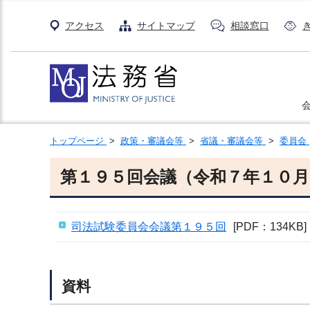
アクセス
サイトマップ
相談窓口
トップページ
>
政策・審議会等
>
省議・審議会等
>
委員会
第１９５回会議（令和７年１０月
司法試験委員会会議第１９５回
[PDF：134KB]
資料