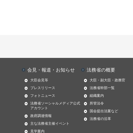
会見・報道・お知らせ
法務省の概要
大臣会見等
大臣・副大臣・政務官
プレスリリース
法務省幹部一覧
フォトニュース
組織案内
法務省ソーシャルメディア公式
所管法令
アカウント
国会提出法案など
政府調達情報
法務省の沿革
主な法務省主催イベント
見学案内