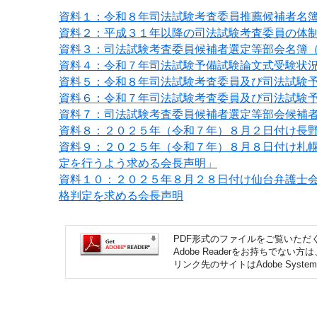
資料１：令和８年司法試験考査委員推薦候補者名
資料２：平成３１年以降の司法試験考査委員の体
資料３：司法試験考査委員候補者選定等部会名簿
資料４：令和７年司法試験予備試験論文式受験状
資料５：令和８年司法試験考査委員及び司法試験
資料６：令和７年司法試験考査委員及び司法試験
資料７：司法試験考査委員候補者選定等部会候補
資料８：２０２５年（令和７年）８月２日付け長
資料９：２０２５年（令和７年）８月８日付け札
定を行うよう求める会長声明」
資料１０：２０２５年８月２８日付け仙台弁護士
格判定を求める会長声明
PDF形式のファイルをご覧いただく場
Adobe Readerをお持ちで
リンク先のサイトはAdobe Syst