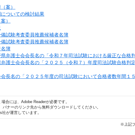
簿（案）
制についての検討結果
（案）
況
予備試験考査委員推薦候補者名簿
予備試験考査委員推薦候補者名簿
者名簿
野県弁護士会会長名の「令和７年司法試験における厳正な合格
幌弁護士会会長名の「２０２５（令和７）年度司法試験合格判
会会長名の「２０２５年度の司法試験において合格者数年間１
合には、Adobe Readerが必要です。
ない方は、バナーのリンク先から無料ダウンロードしてください。
ems社が運営しています。
※上記プ