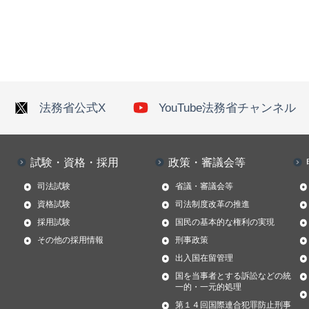
法務省公式X
YouTube法務省チャンネル
試験・資格・採用
政策・審議会等
司法試験
省議・審議会等
資格試験
司法制度改革の推進
採用試験
国民の基本的な権利の実現
その他の採用情報
刑事政策
出入国在留管理
国を当事者とする訴訟などの統
一的・一元的処理
第１４回国際連合犯罪防止刑事