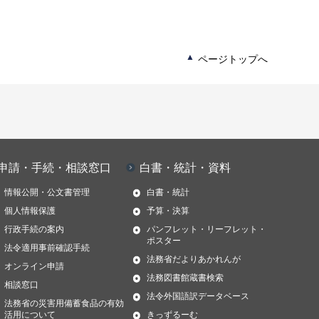
ページトップへ
申請・手続・相談窓口
白書・統計・資料
情報公開・公文書管理
白書・統計
個人情報保護
予算・決算
行政手続の案内
パンフレット・リーフレット・
ポスター
法令適用事前確認手続
法務省だよりあかれんが
オンライン申請
法務図書館蔵書検索
相談窓口
法令外国語訳データベース
法務省の災害用備蓄食品の有効
活用について
きっずるーむ