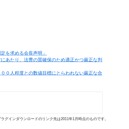
判定を求める会長声明」
定にあたり、法曹の質確保のため適正かつ厳正な判
５００人程度との数値目標にとらわれない厳正な合
ラグインダウンロードのリンク先は2011年1月時点のものです。