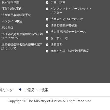
個人情報保護
予算・決算
行政手続の案内
パンフレット・リーフレット・
ポスター
法令適用事前確認手続
法務省だよりあかれんが
オンライン申請
法務図書館蔵書検索
相談窓口
法令外国語訳データベース
法務省の災害用備蓄食品の有効
活用について
きっずるーむ
法務省後援等名義の使用承認申
法務資料
請について
赤れんが棟・法務史料展示室
連リンク
ご意見・ご提案
Copyright © The Ministry of Justice All Right Reserved.