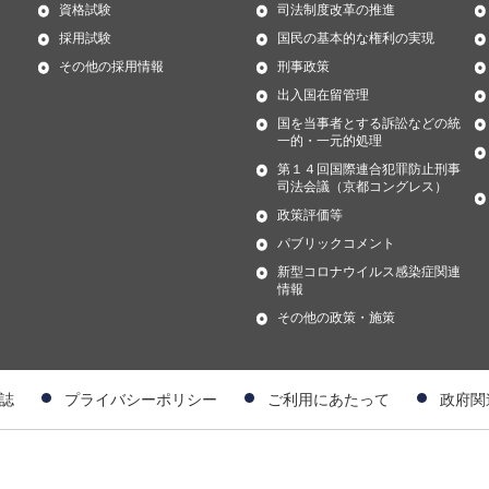
資格試験
司法制度改革の推進
採用試験
国民の基本的な権利の実現
その他の採用情報
刑事政策
出入国在留管理
国を当事者とする訴訟などの統
一的・一元的処理
第１４回国際連合犯罪防止刑事
司法会議（京都コングレス）
政策評価等
パブリックコメント
新型コロナウイルス感染症関連
情報
その他の政策・施策
誌
プライバシーポリシー
ご利用にあたって
政府関
）