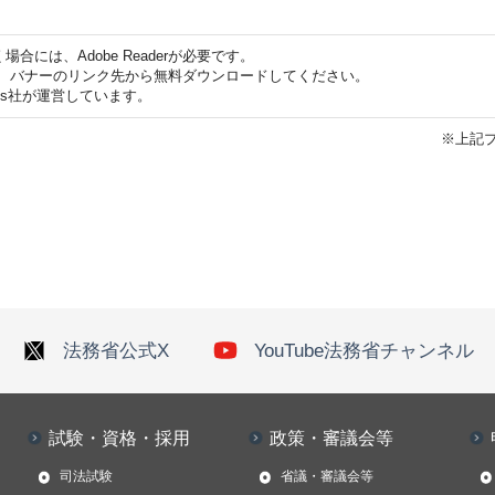
合には、Adobe Readerが必要です。
ない方は、バナーのリンク先から無料ダウンロードしてください。
ems社が運営しています。
※上記プ
法務省公式X
YouTube法務省チャンネル
試験・資格・採用
政策・審議会等
司法試験
省議・審議会等