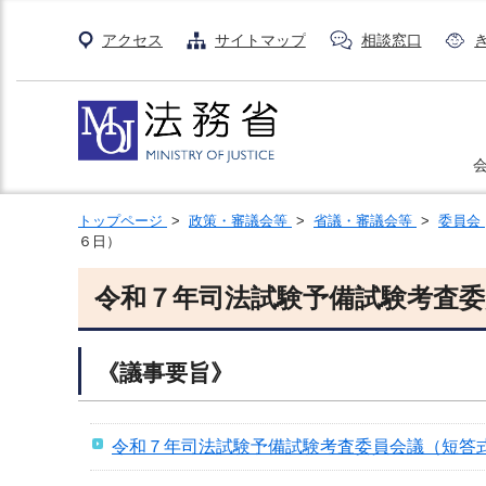
アクセス
サイトマップ
相談窓口
トップページ
>
政策・審議会等
>
省議・審議会等
>
委員会
６日）
令和７年司法試験予備試験考査委
《議事要旨》
令和７年司法試験予備試験考査委員会議（短答