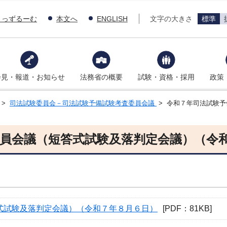
きっずるーむ
本文へ
ENGLISH
文字の大きさ
標準
会見・報道・お知らせ
法務省の概要
試験・資格・採用
政策
>
司法試験委員会－司法試験予備試験考査委員会議
> 令和７年司法試験
員会議（短答式試験及落判定会議）（令
式試験及落判定会議）（令和７年８月６日）
[PDF：81KB]