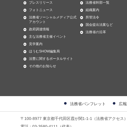
プレスリリース
法務省幹部一覧
フォトニュース
組織案内
法務省ソーシャルメディア公式
所管法令
アカウント
国会提出法案など
政府調達情報
法務省の沿革
主な法務省主催イベント
見学案内
ほうむSHOW編集局
法曹に関するポータルサイト
その他のお知らせ
法務省パンフレット
広報
〒100-8977 東京都千代田区霞が関1-1-1（法務省アクセス
電話：03-3580-4111（代表）