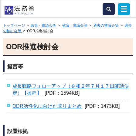
トップページ
>
政策・審議会等
>
省議・審議会等
>
過去の審議会等
>
過去
の検討会等
> ODR推進検討会
ODR推進検討会
提言等
成長戦略フォローアップ（令和２年７月１７日閣議決
定）【抜粋】
[PDF：1594KB]
ODR活性化に向けた取りまとめ
[PDF：1473KB]
設置根拠