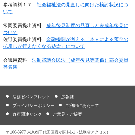
参考資料１７
社会福祉法の見直しに向けた検討状況につ
いて
常岡委員提出資料
成年後見制度の見直しと未成年後見に
ついて
佐野委員提出資料
金融機関が考える「本人による預金の
払戻しが行えなくなる懸念」について
会議用資料
法制審議会民法（成年後見等関係）部会委員
等名簿
法務省パンフレット
広報誌
プライバシーポリシー
ご利用にあたって
政府関連リンク
ご意見・ご提案
〒100-8977 東京都千代田区霞が関1-1-1（法務省アクセス）