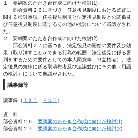
１ 要綱案のたたき台作成に向けた検討(1)
部会資料２６に基づき、任意後見制度における監督に
関する検討事項、任意後見制度と法定後見制度との関係及
び任意後見制度に関するその他の検討について審議がされ
た。
２ 要綱案のたたき台作成に向けた検討(2)
部会資料２７に基づき、法定後見の開始の要件及び効
果（取り消すことができる行為の範囲、法定後見に係る審
判をするための要件としての本人同意等、申立権者）、法
定後見の規律に係る取消権者及び追認並びにその他（用語
の検討）について審議がされた。
議事録等
議事録（
ＴＸＴ
ＰＤＦ
）
資 料
部会資料２６
要綱案のたたき台作成に向けた検討(1)
部会資料２７
要綱案のたたき台作成に向けた検討(2)