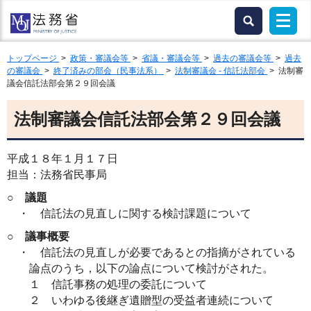
トップページ
>
政策・審議会等
>
省議・審議会等
>
過去の審議会等
>
過去
の審議会
>
終了済みの部会（民事法系）
>
法制審議会 - 信託法部会
> 法制審
議会信託法部会第２９回会議
法制審議会信託法部会第２９回会議
平成１８年１月１７日
担当：法務省民事局
○
議題
・
信託法の見直しに関する検討課題について
○
議事概要
・
信託法の見直しが必要であるとの指摘がされている
論点のうち，以下の論点について検討がされた。
１
信託事務の処理の委託について
２
いわゆる後継ぎ遺贈型の受益者連続について