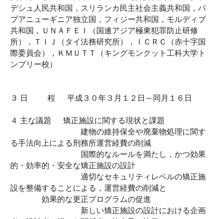
デシュ人民共和国，スリランカ民主社会主義共和国，パ
プアニューギニア独立国，フィジー共和国，モルディブ
共和国，ＵＮＡＦＥＩ（国連アジア極東犯罪防止研修
所），ＴＩＪ（タイ法務研究所），ＩＣＲＣ（赤十字国
際委員会），ＫＭＵＴＴ（キングモンクット工科大学ト
ンブリー校）
３ 日 程 平成３０年３月１２日～同月１６日
４ 主な議題 矯正施設に関する現状と課題
建物の維持保全や廃棄物処理に関す
る手法向上による刑務所運営経費の削減
国際的なルールを満たし，かつ効果
的・効率的・安全な矯正施設の設計
適切なセキュリティレベルの矯正施
設を整備することによる，運営経費の削減と
効果的な更正プログラムの促進
新しい矯正施設の設計における企画