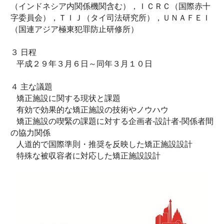
（インドネシア内関係機関含む），ＩＣＲＣ（国際赤十
字委員会），ＴＩＪ（タイ司法研究所），ＵＮＡＦＥＩ
（国連アジア極東犯罪防止研修所）
３ 日程
平成２９年３月６日～同年３月１０日
４ 主な議題
矯正施設に関する現状と課題
有効で効果的な矯正施設の技術やノウハウ
矯正施設の喫緊の課題に対する企画者-設計者-関係者間
の協力関係
人道的で国際準則・推奨を反映した矯正施設設計
特殊な被収容者に対応した矯正施設設計