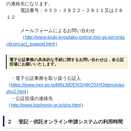
の連絡先になります。
電話番号：０５０－３８２２－２８１１又は２８
１２
メールフォームによるお問い合わせ
（
http://www.touki-kyoutaku-online.moj.go.jp/conta
ct/concact_support.html
）
電子公証事務の具体的な手続に関するお問い合わせは，各公証
役場にお願いいたします。
・電子公証事務を取り扱う公証人
（
https://www.moj.go.jp/MINJI/DENSHIKOSHO/denshiko
sho2.html
）
・公証役場の連絡先
（
http://www.koshonin.gr.jp/sho.html
）
２ 登記・供託オンライン申請システムの利用時間