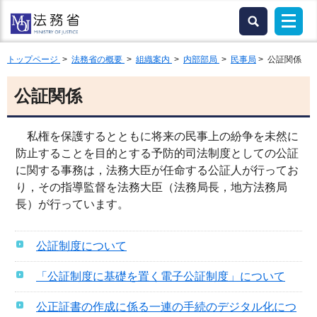
トップページ
>
法務省の概要
>
組織案内
>
内部部局
>
民事局
> 公証関係
公証関係
私権を保護するとともに将来の民事上の紛争を未然に
防止することを目的とする予防的司法制度としての公証
に関する事務は，法務大臣が任命する公証人が行ってお
り，その指導監督を法務大臣（法務局長，地方法務局
長）が行っています。
公証制度について
「公証制度に基礎を置く電子公証制度」について
公正証書の作成に係る一連の手続のデジタル化につ