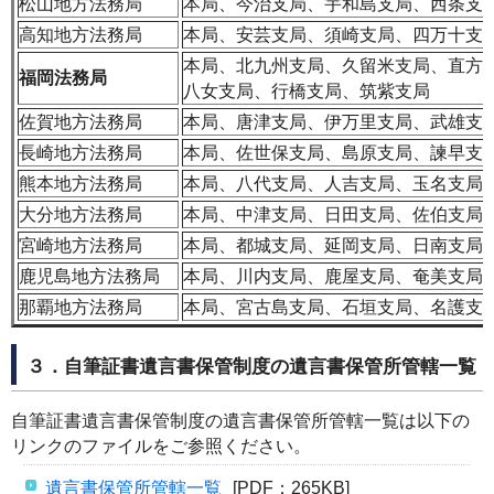
松山地方法務局
本局、今治支局、宇和島支局、西条支
高知地方法務局
本局、安芸支局、須崎支局、四万十支
本局、北九州支局、久留米支局、直方
福岡法務局
八女支局、行橋支局、筑紫支局
佐賀地方法務局
本局、唐津支局、伊万里支局、武雄支
長崎地方法務局
本局、佐世保支局、島原支局、諫早支
熊本地方法務局
本局、八代支局、人吉支局、玉名支局
大分地方法務局
本局、中津支局、日田支局、佐伯支局
宮崎地方法務局
本局、都城支局、延岡支局、日南支局
鹿児島地方法務局
本局、川内支局、鹿屋支局、奄美支局
那覇地方法務局
本局、宮古島支局、石垣支局、名護支
３．自筆証書遺言書保管制度の遺言書保管所管轄一覧
自筆証書遺言書保管制度の遺言書保管所管轄一覧は以下の
リンクのファイルをご参照ください。
遺言書保管所管轄一覧
[PDF：265KB]