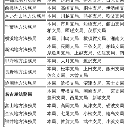
宇都宮地方法務局
本局、足利支局、栃木支局、日光支局
前橋地方法務局
本局、高崎支局、桐生支局、伊勢崎支
さいたま地方法務局
本局、川越支局、熊谷支局、秩父支局
本局、市川支局、船橋支局、館山支局
千葉地方法務局
柏支局、匝瑳支局、茂原支局
横浜地方法務局
本局、川崎支局、横須賀支局、湘南支
本局、長岡支局、三条支局、柏崎支局
新潟地方法務局
糸魚川支局、上越支局、佐渡支局、南
甲府地方法務局
本局、大月支局、鰍沢支局
本局、松本支局、上田支局、飯田支局
長野地方法務局
佐久支局、木曽支局
静岡地方法務局
本局、浜松支局、沼津支局、富士支局
本局、豊橋支局、岡崎支局、一宮支局
名古屋法務局
豊田支局、西尾支局、新城支局
富山地方法務局
本局、高岡支局、魚津支局、砺波支局
金沢地方法務局
本局、七尾支局、小松支局、輪島支局
福井地方法務局
本局、敦賀支局、武生支局、小浜支局