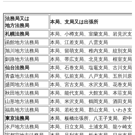
法務局又は
本局、支局又は出張所
地方法務局
札幌法務局
本局、小樽支局、室蘭支局、岩見沢支
函館地方法務局
本局、江差支局、八雲支局
旭川地方法務局
本局、留萌支局、稚内支局、紋別支局
釧路地方法務局
本局、帯広支局、北見支局、根室支局
仙台法務局
本局、石巻支局、塩竈支局、古川支局
青森地方法務局
本局、弘前支局、八戸支局、五所川原
盛岡地方法務局
本局、宮古支局、水沢支局、花巻支局
秋田地方法務局
本局、能代支局、大館支局、本荘支局
山形地方法務局
本局、米沢支局、鶴岡支局、酒田支局
福島地方法務局
本局、若松支局、郡山支局、いわき支
東京法務局
本局、板橋出張所、八王子支局、府中
水戸地方法務局
本局、日立支局、土浦支局、龍ケ崎支