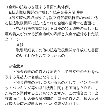
（金銭の払込みを証する書面の具体例）
a.払込取扱機関の作成した払込金受入証明書
b.設立時代表取締役又は設立時代表執行役の作成に係
る払込取扱機関に払い込まれた金額を証明する書面に
・払込取扱機関における口座の預金通帳の写し（口
座名義人が分かる預金通帳の表紙と入金が記録された該
当ページ）
又は
・取引明細表その他の払込取扱機関が作成した書面
のいずれかを合てつしたもの
※注意※
・預金通帳の名義人は原則として設立中の会社を代
表する発起人の名義となります。
・預金通帳の写しに代わるものとして、インターネ
ットバンキング等の取引状況に関する画面をＰＤＦにし
たものを添付することもできますが、この場合には、当
該書面に、払込先金融機関名、口座名義人名、振込日及
び振込金額が記載されている必要があります。