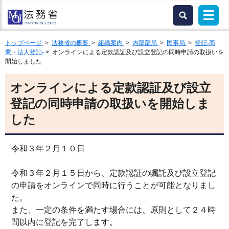
トップページ
>
法務省の概要
>
組織案内
>
内部部局
>
民事局
>
登記-商
業・法人登記-
> オンラインによる定款認証及び設立登記の同時申請の取扱いを
開始しました
オンラインによる定款認証及び設立
登記の同時申請の取扱いを開始しま
した
令和３年２月１０日
令和３年２月１５日から、定款認証の嘱託及び設立登記
の申請をオンラインで同時に行うことが可能となりまし
た。
また、一定の条件を満たす場合には、原則として２４時
間以内に登記を完了します。