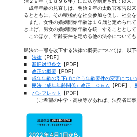
治２９年（１８９６年）に民法が制定されて以来、
成年年齢の見直しは、明治９年の太政官布告以来
るとともに、その積極的な社会参加を促し、社会を
また、女性の婚姻開始年齢は１６歳と定められて
き上げ、男女の婚姻開始年齢を統一することとして
このほか、年齢要件を定める他の法令についても
民法の一部を改正する法律の概要については、以下
■
法律
【PDF】
■
新旧対照条文
【PDF】
■
改正の概要
【PDF】
■
成年年齢の引下げに伴う年齢要件の変更につい
■
【PDF】、
民法（成年年齢関係）改正 Ｑ＆Ａ
■
パンフレット
【PDF】
（ご希望の中学・高校等があれば、法務省民事局参事