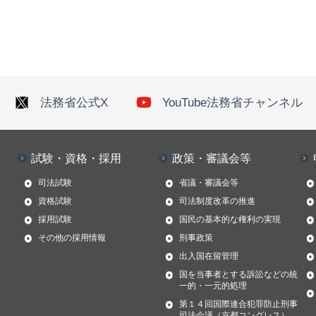
法務省公式X
YouTube法務省チャンネル
試験・資格・採用
政策・審議会等
司法試験
省議・審議会等
資格試験
司法制度改革の推進
採用試験
国民の基本的な権利の実現
その他の採用情報
刑事政策
出入国在留管理
国を当事者とする訴訟などの統
一的・一元的処理
第１４回国際連合犯罪防止刑事
司法会議（京都コングレス）