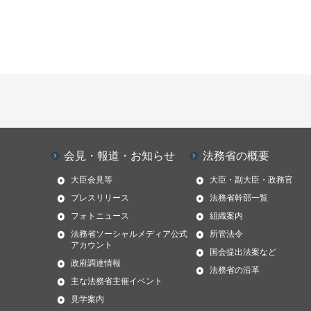
会見・報道・お知らせ
法務省の概要
大臣会見等
大臣・副大臣・政務官
プレスリリース
法務省幹部一覧
フォトニュース
組織案内
法務省ソーシャルメディア公式
所管法令
アカウント
国会提出法案など
政府調達情報
法務省の沿革
主な法務省主催イベント
見学案内