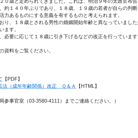
２０歳と定められてきました。これは、明治９年の太政官布告
、約１４０年ぶりであり、１８歳、１９歳の若者が自らの判断
活力あるものにする意義を有するものと考えられます。
おり、１８歳とされる男性の婚姻開始年齢と異なっていました
います。
、必要に応じて１８歳に引き下げるなどの改正を行っています
の資料をご覧ください。
て
【PDF】
民法（成年年齢関係）改正 Ｑ＆Ａ
【HTML】
官室（03-3580-4111）までご連絡ください。）