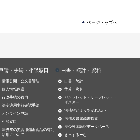
ページトップへ
申請・手続・相談窓口
白書・統計・資料
情報公開・公文書管理
白書・統計
個人情報保護
予算・決算
行政手続の案内
パンフレット・リーフレット・
ポスター
法令適用事前確認手続
法務省だよりあかれんが
オンライン申請
法務図書館蔵書検索
相談窓口
法令外国語訳データベース
法務省の災害用備蓄食品の有効
活用について
きっずるーむ