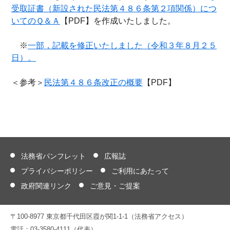
受取証書（新設された民法第４８６条第２項関係）につ
いてのＱ＆Ａ
【PDF】を作成いたしました。
※
一部，記載を修正いたしました（令和３年８月２５
日）。
＜参考＞
民法第４８６条改正の概要
【PDF】
法務省パンフレット
広報誌
プライバシーポリシー
ご利用にあたって
政府関連リンク
ご意見・ご提案
〒100-8977 東京都千代田区霞が関1-1-1（法務省アクセス）
電話：03-3580-4111（代表）