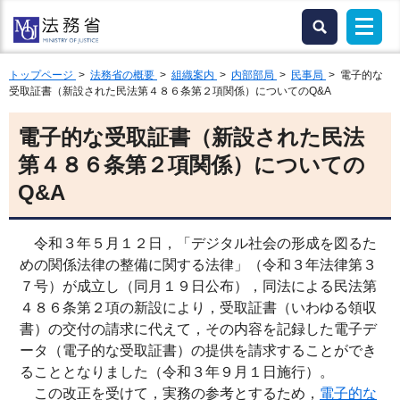
トップページ
>
法務省の概要
>
組織案内
>
内部部局
>
民事局
> 電子的な
受取証書（新設された民法第４８６条第２項関係）についてのQ&A
電子的な受取証書（新設された民法
第４８６条第２項関係）についての
Q&A
令和３年５月１２日，「デジタル社会の形成を図るた
めの関係法律の整備に関する法律」（令和３年法律第３
７号）が成立し（同月１９日公布），同法による民法第
４８６条第２項の新設により，受取証書（いわゆる領収
書）の交付の請求に代えて，その内容を記録した電子デ
ータ（電子的な受取証書）の提供を請求することができ
ることとなりました（令和３年９月１日施行）。
この改正を受けて，実務の参考とするため，
電子的な