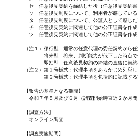
セ 任意後見契約を締結した後（任意後見契約書
ソ 任意後見制度について、利用者が感じている
タ 任意後見制度について、公証人として感じた
チ 任意後見契約に関連して他の公正証書を作成
ツ 任意後見契約に関連して他の公正証書を作成
（注１）移行型：通常の任意代理の委任契約から任
将来型：将来、判断能力が低下した時点で任意
即効型：任意後見契約の締結の直後に契約の
（注２）第１号様式：代理事項をあらかじめ列挙し
第２号様式：代理事項を包括的に記載する
【報告の基準となる期間】
令和７年５月及び６月（調査開始時直近２か月間
【調査方法】
オンライン調査
【調査実施期間】