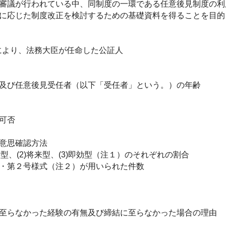
審議が行われている中、同制度の一環である任意後見制度の利
に応じた制度改正を検討するための基礎資料を得ることを目的
により、法務大臣が任命した公証人
及び任意後見受任者（以下「受任者」という。）の年齢
可否
意思確認方法
、(2)将来型、(3)即効型（注１）のそれぞれの割合
・第２号様式（注２）が用いられた件数
至らなかった経験の有無及び締結に至らなかった場合の理由