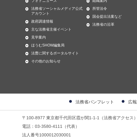
フォトニュース
組織案内
法務省ソーシャルメディア公式
所管法令
アカウント
国会提出法案など
政府調達情報
法務省の沿革
主な法務省主催イベント
見学案内
ほうむSHOW編集局
法曹に関するポータルサイト
その他のお知らせ
法務省パンフレット
広報
〒100-8977 東京都千代田区霞が関1-1-1（法務省アクセス
電話：03-3580-4111（代表）
法人番号1000012030001