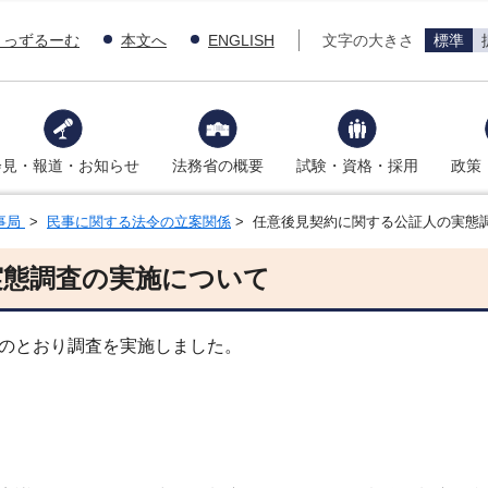
きっずるーむ
本文へ
ENGLISH
文字の大きさ
標準
会見・報道・お知らせ
法務省の概要
試験・資格・採用
政策
事局
>
民事に関する法令の立案関係
> 任意後見契約に関する公証人の実態
実態調査の実施について
のとおり調査を実施しました。