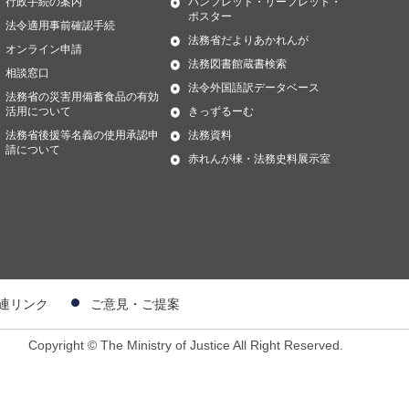
行政手続の案内
パンフレット・リーフレット・
ポスター
法令適用事前確認手続
法務省だよりあかれんが
オンライン申請
法務図書館蔵書検索
相談窓口
法令外国語訳データベース
法務省の災害用備蓄食品の有効
活用について
きっずるーむ
法務省後援等名義の使用承認申
法務資料
請について
赤れんが棟・法務史料展示室
連リンク
ご意見・ご提案
Copyright © The Ministry of Justice All Right Reserved.