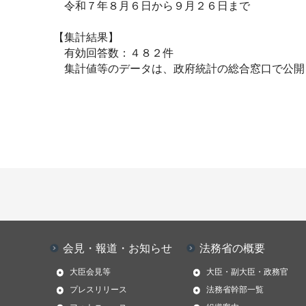
令和７年８月６日から９月２６日まで
【集計結果】
有効回答数：４８２件
集計値等のデータは、政府統計の総合窓口で公開
会見・報道・お知らせ
法務省の概要
大臣会見等
大臣・副大臣・政務官
プレスリリース
法務省幹部一覧