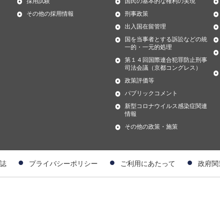
採用試験
国民の基本的な権利の実現
その他の採用情報
刑事政策
出入国在留管理
国を当事者とする訴訟などの統
一的・一元的処理
第１４回国際連合犯罪防止刑事
司法会議（京都コングレス）
政策評価等
パブリックコメント
新型コロナウイルス感染症関連
情報
その他の政策・施策
誌
プライバシーポリシー
ご利用にあたって
政府関
）