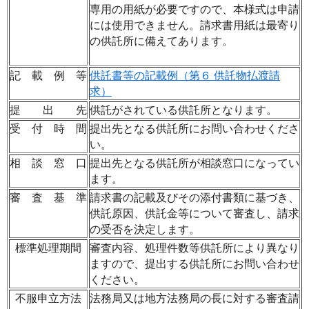
専用の用紙が必要ですので
、
本様式は申請
には使用できません。請求書用紙は最寄り
の供託所に備えてあります。
記 載 例 等
供託書等の記載例（第６ 供託物払渡請
求）
提 出 先
供託がされている供託所となります。
受 付 時 間
提出先となる供託所にお問い合わせくださ
い。
相 談 窓 口
提出先となる供託所が相談窓口になってい
ます。
審 査 基 準
請求書の記載及びその添付書類に基づき
、
供託原因
、
供託金等について審査し
、
請求
の受否を決定します。
標準処理期間
審査内容
、
処理件数等供託所により異なり
ますので
、
提出する供託所にお問い合わせ
ください。
不服申立方法
法務局又は地方法務局の長に対する審査請