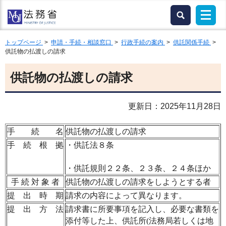
トップページ
>
申請・手続・相談窓口
>
行政手続の案内
>
供託関係手続
>
供託物の払渡しの請求
供託物の払渡しの請求
更新日：2025年11月28日
手 続 名
供託物の払渡しの請求
手 続 根 拠
・供託法８条
・供託規則２２条、２３条
、
２４条ほか
手 続 対 象 者
供託物の払渡しの請求をしようとする者
提 出 時 期
請求の内容によって異なります。
提 出 方 法
請求書に所要事項を記入し
、
必要な書類を
添付等した上
、
供託所(法務局若しくは地