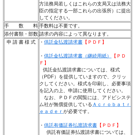
方法務局若しくはこれらの支局又は法務大
臣の指定する一部これらの出張所）に提出
してください。
手 数 料
手数料は不要です。
添付書類・部数
請求の内容によって異なります。
申 請 書 様 式
・
供託金払渡請求書
【ＰＤＦ】
・
供託金払渡請求書（継続用紙）
【ＰＤ
Ｆ】
供託金払渡請求書については
、
様式
（PDF）を提供していますので
、
クリッ
クしてください。様式を印刷し
、
必要事項
を記入の上
、
申請に使用してください。
なお
、
ＰＤＦの閲覧には
、
アドビシステ
ム社が無償提供している
Ａｃｒｏｂａｔｒ
ｅａｄｅｒ
が必要です。
・
供託有価証券払渡請求書
【ＰＤＦ】
供託有価証券払渡請求書については
、