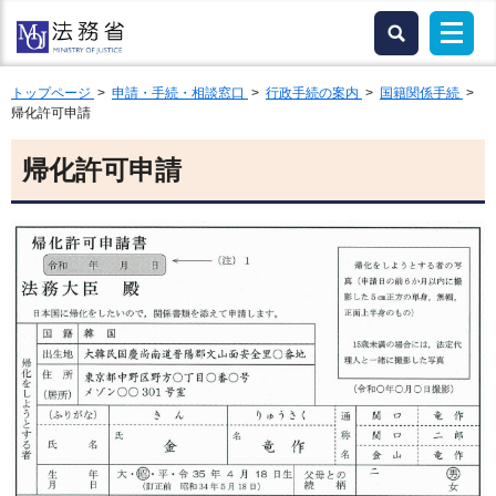
トップページ
>
申請・手続・相談窓口
>
行政手続の案内
>
国籍関係手続
>
帰化許可申請
帰化許可申請