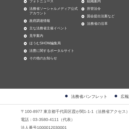
フォトニュース
組織案内
法務省ソーシャルメディア公式
所管法令
アカウント
国会提出法案など
政府調達情報
法務省の沿革
主な法務省主催イベント
見学案内
ほうむSHOW編集局
法曹に関するポータルサイト
その他のお知らせ
法務省パンフレット
広報
〒100-8977 東京都千代田区霞が関1-1-1（法務省アクセス
電話：03-3580-4111（代表）
法人番号1000012030001