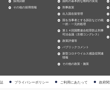
採用試験
国民の基本的な権利の実現
その他の採用情報
刑事政策
出入国在留管理
国を当事者とする訴訟などの統
一的・一元的処理
第１４回国際連合犯罪防止刑事
司法会議（京都コングレス）
政策評価等
パブリックコメント
新型コロナウイルス感染症関連
情報
その他の政策・施策
誌
プライバシーポリシー
ご利用にあたって
政府関
）