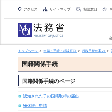
アクセス
サイトマップ
相談窓口
トップページ
>
申請・手続・相談窓口
>
行政手続の案内
>
国籍関係手続
国籍関係手続のページ
認知された子の国籍取得の届出
帰化許可申請