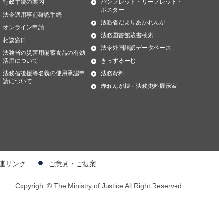
行政手続の案内
パンフレット・リーフレット・
ポスター
法令適用事前確認手続
法務省だよりあかれんが
オンライン申請
法務図書館蔵書検索
相談窓口
法令外国語訳データベース
法務省の災害用備蓄食品の有効
活用について
きっずるーむ
法務省後援等名義の使用承認申
法務資料
請について
赤れんが棟・法務史料展示室
連リンク
ご意見・ご提案
Copyright © The Ministry of Justice All Right Reserved.