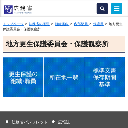
トップページ
>
法務省の概要
>
組織案内
>
内部部局
>
保護局
> 地方更生
保護委員会・保護観察所
地方更生保護委員会・保護観察所
法務省パンフレット
広報誌