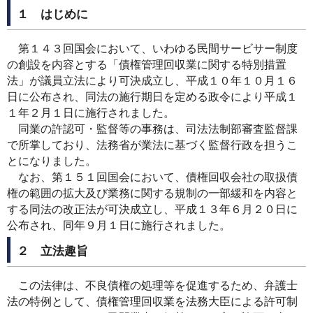
１ はじめに
第１４３回国会において、いわゆる民間サービサー制度
の創設を内容とする「債権管理回収業に関する特別措置
法」が議員立法により可決成立し、平成１０年１０月１６
日に公布され、同法の施行期日を定める政令により平成１
１年２月１日に施行されました。
同業の許認可・監督等の事務は、司法法制部審査監督課
で所掌しており、法務省が業法に基づく監督行政を担うこ
とになりました。
なお、第１５１回国会において、債権回収会社の取扱債
権の範囲の拡大及び業務に関する規制の一部緩和を内容と
する同法の改正法が可決成立し、平成１３年６月２０日に
公布され、同年９月１日に施行されました。
２ 立法趣旨
この法律は、不良債権の処理等を促進するため、弁護士
法の特例として、債権管理回収業を法務大臣による許可制