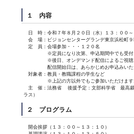
１ 内容
日 時：令和７年８月２０日（水）１３：００～
会 場：ビジョンセンターグランデ東京浜松町９F
定 員：会場参加・・・１２０名
※定員になり次第、申込期間中でも受付を締
※後日、オンデマンド配信によるご視聴も可
配信開始日は、あらかじめお申込みいただい
対象者：教員・教職課程の学生など
※上記の方以外でもご参加いただけます
主 催：法務省 後援予定：文部科学省 最高裁
ラス）
２ プログラム
開会挨拶（１３：００～１３：１０）
基調講演（１３：１０～１３：５０）