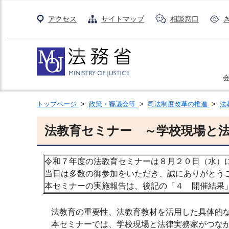
アクセス
サイトマップ
相談窓口
トップページ
>
政策・審議会等
>
司法制度改革の推進
>
法
法教育セミナー ～学校現場と
令和７年度の法教育セミナーは８月２０日（水）
当日は多数の御参加をいただき、誠にありがとう
本セミナーの実施報告は、後記の「４ 開催結果
法教育の重要性、法教育教材を活用した具体的な
本セミナーでは、学校現場と法律実務家がつなが