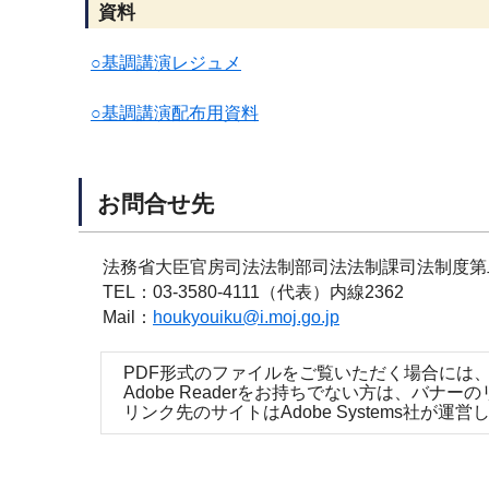
資料
○基調講演レジュメ
○基調講演配布用資料
お問合せ先
法務省大臣官房司法法制部司法法制課司法制度第
TEL：03-3580-4111（代表）内線2362
Mail：
houkyouiku@i.moj.go.jp
PDF形式のファイルをご覧いただく場合には、Ad
Adobe Readerをお持ちでない方は、バ
リンク先のサイトはAdobe Systems社が運