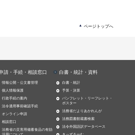
ページトップへ
申請・手続・相談窓口
白書・統計・資料
情報公開・公文書管理
白書・統計
個人情報保護
予算・決算
行政手続の案内
パンフレット・リーフレット・
ポスター
法令適用事前確認手続
法務省だよりあかれんが
オンライン申請
法務図書館蔵書検索
相談窓口
法令外国語訳データベース
法務省の災害用備蓄食品の有効
活用について
きっずるーむ