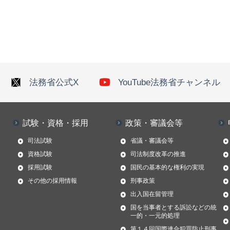
法務省公式X
YouTube法務省チャンネル
試験・資格・採用
政策・審議会等
司法試験
省議・審議会等
資格試験
司法制度改革の推進
採用試験
国民の基本的な権利の実現
その他の採用情報
刑事政策
出入国在留管理
国を当事者とする訴訟などの統
一的・一元的処理
第１４回国際連合犯罪防止刑事