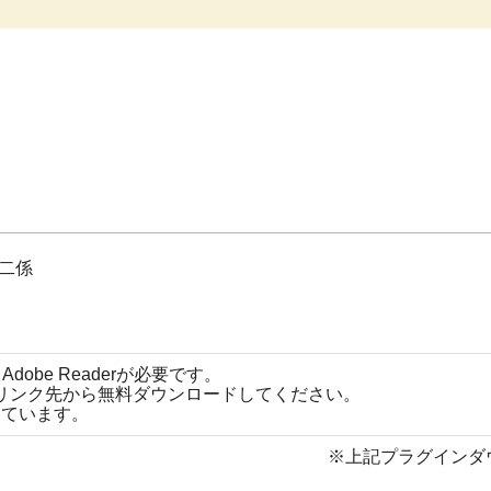
二係
obe Readerが必要です。
ナーのリンク先から無料ダウンロードしてください。
営しています。
※上記プラグインダ