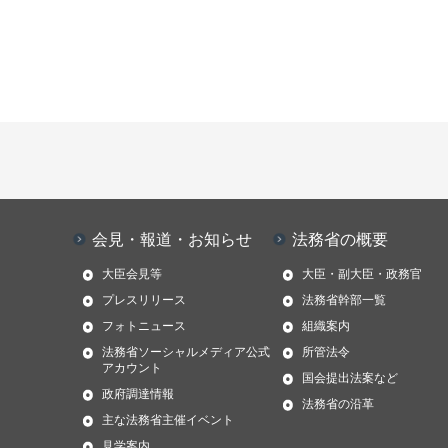
会見・報道・お知らせ
法務省の概要
大臣会見等
大臣・副大臣・政務官
プレスリリース
法務省幹部一覧
フォトニュース
組織案内
法務省ソーシャルメディア公式
所管法令
アカウント
国会提出法案など
政府調達情報
法務省の沿革
主な法務省主催イベント
見学案内