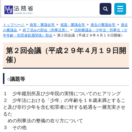
トップページ
>
政策・審議会等
>
省議・審議会等
>
過去の審議会等
>
過去
の審議会
>
終了済みの部会（刑事法系）
>
法制審議会－少年法・刑事法（少
年年齢・犯罪者処遇関係）部会
> 第２回会議（平成２９年４月１９日開催）
第２回会議（平成２９年４月１９日開
催）
○議題等
１ 少年鑑別所及び少年院の実情についてのヒアリング
２ 少年法における「少年」の年齢を１８歳未満とするこ
と及び非行少年を含む犯罪者に対する処遇を一層充実させ
るた
めの刑事法の整備の在り方について
３ その他