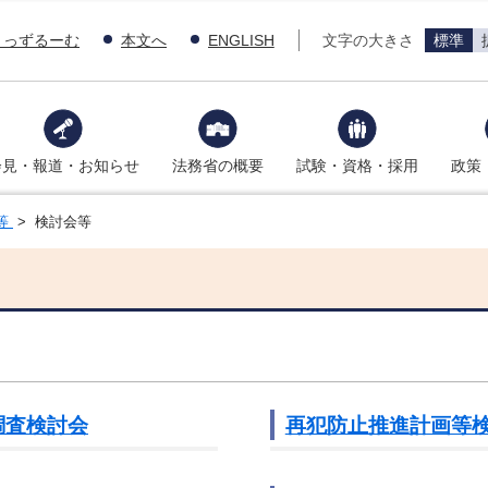
きっずるーむ
本文へ
ENGLISH
文字の大きさ
標準
会見・報道・お知らせ
法務省の概要
試験・資格・採用
政策
等
> 検討会等
調査検討会
再犯防止推進計画等