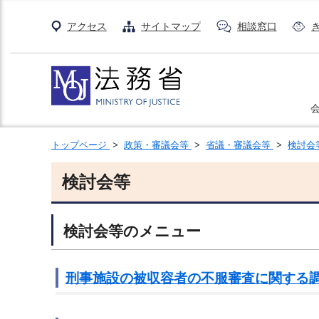
アクセス
サイトマップ
相談窓口
トップページ
>
政策・審議会等
>
省議・審議会等
>
検討会
検討会等
検討会等のメニュー
刑事施設の被収容者の不服審査に関する