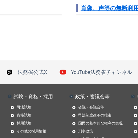
肖像、声等の無断利
法務省公式X
YouTube法務省チャンネル
試験・資格・採用
政策・審議会等
司法試験
省議・審議会等
資格試験
司法制度改革の推進
採用試験
国民の基本的な権利の実現
その他の採用情報
刑事政策