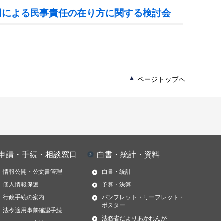
用による民事責任の在り方に関する検討会
ページトップへ
申請・手続・相談窓口
白書・統計・資料
情報公開・公文書管理
白書・統計
個人情報保護
予算・決算
行政手続の案内
パンフレット・リーフレット・
ポスター
法令適用事前確認手続
法務省だよりあかれんが