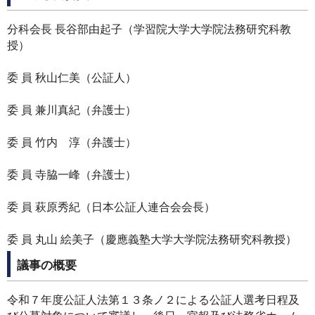
分科会長 長谷部由起子（学習院大学大学院法務研究科教
授）
委 員 秋山仁美（公証人）
委 員 兼川真紀（弁護士）
委 員 竹内 淳（弁護士）
委 員 寺脇一峰（弁護士）
委 員 萩原秀紀（日本公証人連合会会長）
委 員 丸山 絵美子（慶應義塾大学大学院法務研究科教授）
議事の概要
令和７年度公証人法第１３条ノ２による公証人選考日程及