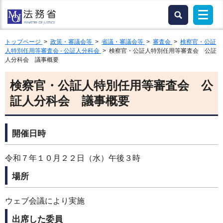
トップページ
>
政策・審議会等
>
省議・審議会等
>
審査会
>
検察官・公証
人特別任用等審査会 - 公証人分科会
> 検察官・公証人特別任用等審査会 公証
人分科会 議事概要
検察官・公証人特別任用等審査会 公
証人分科会 議事概要
開催日時
令和７年１０月２２日（水）午後３時
場所
ウェブ会議により実施
出席した委員