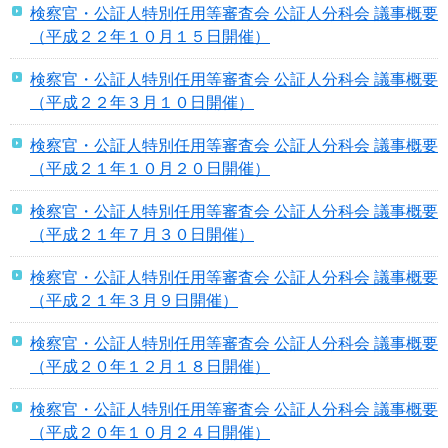
検察官・公証人特別任用等審査会 公証人分科会 議事概要
（平成２２年１０月１５日開催）
検察官・公証人特別任用等審査会 公証人分科会 議事概要
（平成２２年３月１０日開催）
検察官・公証人特別任用等審査会 公証人分科会 議事概要
（平成２１年１０月２０日開催）
検察官・公証人特別任用等審査会 公証人分科会 議事概要
（平成２１年７月３０日開催）
検察官・公証人特別任用等審査会 公証人分科会 議事概要
（平成２１年３月９日開催）
検察官・公証人特別任用等審査会 公証人分科会 議事概要
（平成２０年１２月１８日開催）
検察官・公証人特別任用等審査会 公証人分科会 議事概要
（平成２０年１０月２４日開催）