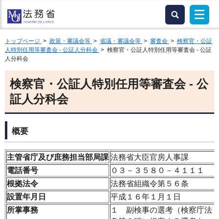
トップページ
>
政策・審議会等
>
省議・審議会等
>
審査会
>
検察官・公証
人特別任用等審査会 - 公証人分科会
> 検察官・公証人特別任用等審査会 - 公証
人分科会
検察官・公証人特別任用等審査会 - 公
証人分科会
概要
主管省庁及び庶務担当部局課
法務省大臣官房人事課
電話番号
０３－３５８０－４１１１
根拠法令
法務省組織令第５６条
設置年月日
平成１６年１月１日
所掌事務
１ 副検事の選考（検察庁法