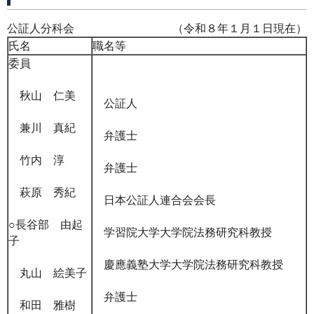
公証人分科会
（令和８年１月１日現在）
氏名
職名等
委員
秋山 仁美
公証人
兼川 真紀
弁護士
竹内 淳
弁護士
萩原 秀紀
日本公証人連合会会長
○長谷部 由起
学習院大学大学院法務研究科教授
子
慶應義塾大学大学院法務研究科教授
丸山 絵美子
弁護士
和田 雅樹