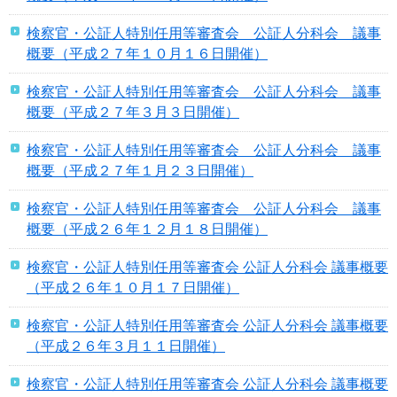
検察官・公証人特別任用等審査会 公証人分科会 議事
概要（平成２７年１０月１６日開催）
検察官・公証人特別任用等審査会 公証人分科会 議事
概要（平成２７年３月３日開催）
検察官・公証人特別任用等審査会 公証人分科会 議事
概要（平成２７年１月２３日開催）
検察官・公証人特別任用等審査会 公証人分科会 議事
概要（平成２６年１２月１８日開催）
検察官・公証人特別任用等審査会 公証人分科会 議事概要
（平成２６年１０月１７日開催）
検察官・公証人特別任用等審査会 公証人分科会 議事概要
（平成２６年３月１１日開催）
検察官・公証人特別任用等審査会 公証人分科会 議事概要