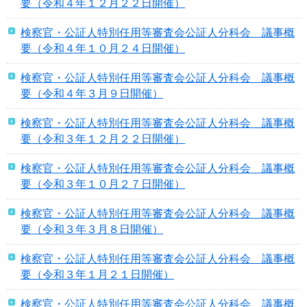
要（令和４年１２月２２日開催）
検察官・公証人特別任用等審査会公証人分科会 議事概
要（令和４年１０月２４日開催）
検察官・公証人特別任用等審査会公証人分科会 議事概
要（令和４年３月９日開催）
検察官・公証人特別任用等審査会公証人分科会 議事概
要（令和３年１２月２２日開催）
検察官・公証人特別任用等審査会公証人分科会 議事概
要（令和３年１０月２７日開催）
検察官・公証人特別任用等審査会公証人分科会 議事概
要（令和３年３月８日開催）
検察官・公証人特別任用等審査会公証人分科会 議事概
要（令和３年１月２１日開催）
検察官・公証人特別任用等審査会公証人分科会 議事概