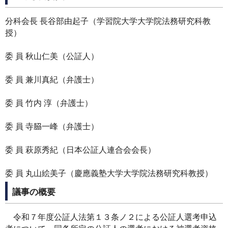
分科会長 長谷部由起子（学習院大学大学院法務研究科教
授）
委 員 秋山仁美（公証人）
委 員 兼川真紀（弁護士）
委 員 竹内 淳（弁護士）
委 員 寺𦚰一峰（弁護士）
委 員 萩原秀紀（日本公証人連合会会長）
委 員 丸山絵美子（慶應義塾大学大学院法務研究科教授）
議事の概要
令和７年度公証人法第１３条ノ２による公証人選考申込