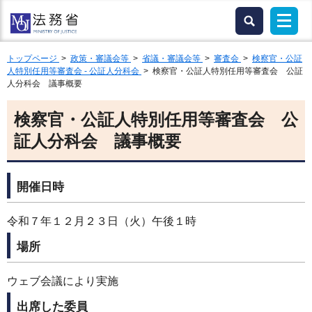
トップページ
>
政策・審議会等
>
省議・審議会等
>
審査会
>
検察官・公証
人特別任用等審査会 - 公証人分科会
> 検察官・公証人特別任用等審査会 公証
人分科会 議事概要
検察官・公証人特別任用等審査会 公
証人分科会 議事概要
開催日時
令和７年１２月２３日（火）午後１時
場所
ウェブ会議により実施
出席した委員