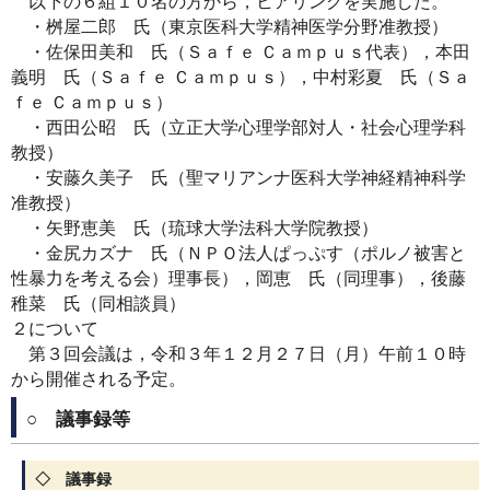
以下の６組１０名の方から，ヒアリングを実施した。
・桝屋二郎 氏（東京医科大学精神医学分野准教授）
・佐保田美和 氏（Ｓａｆｅ Ｃａｍｐｕｓ代表），本田
義明 氏（Ｓａｆｅ Ｃａｍｐｕｓ），中村彩夏 氏（Ｓａ
ｆｅ Ｃａｍｐｕｓ）
・西田公昭 氏（立正大学心理学部対人・社会心理学科
教授）
・安藤久美子 氏（聖マリアンナ医科大学神経精神科学
准教授）
・矢野恵美 氏（琉球大学法科大学院教授）
・金尻カズナ 氏（ＮＰＯ法人ぱっぷす（ポルノ被害と
性暴力を考える会）理事長），岡恵 氏（同理事），後藤
稚菜 氏（同相談員）
２について
第３回会議は，令和３年１２月２７日（月）午前１０時
から開催される予定。
○ 議事録等
◇ 議事録