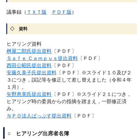
議事録（
ＴＸＴ版
ＰＤＦ版
）
◇ 資料
ヒアリング資料
桝屋二郎氏提出資料
〔ＰＤＦ〕
Ｓａｆｅ Ｃａｍｐｕｓ提出資料
〔ＰＤＦ〕
西田公昭氏提出資料
〔ＰＤＦ〕
安藤久美子氏提出資料
〔ＰＤＦ〕※スライド１０及び２
３につき，誤記等を修正して差し替えました（令和４年
１月）。
矢野恵美氏提出資料
〔ＰＤＦ〕※スライド２１につき，
ヒアリング時の委員からの指摘を踏まえ，一部修正済
み。
ＮＰＯ法人ぱっぷす提出資料
〔ＰＤＦ〕
○ ヒアリング出席者名簿