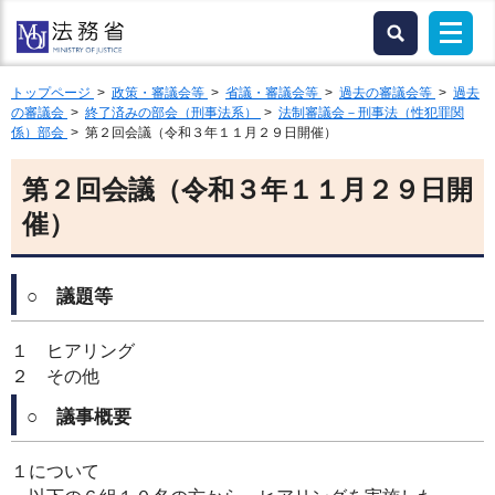
トップページ
>
政策・審議会等
>
省議・審議会等
>
過去の審議会等
>
過去
の審議会
>
終了済みの部会（刑事法系）
>
法制審議会－刑事法（性犯罪関
係）部会
> 第２回会議（令和３年１１月２９日開催）
第２回会議（令和３年１１月２９日開
催）
○ 議題等
１ ヒアリング
２ その他
○ 議事概要
１について