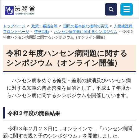
トップページ
>
政策・審議会等
>
国民の基本的な権利の実現
>
人権擁護局
フロントページ
>
啓発活動
>
ハンセン病問題に関するシンポジウム
> 令和２
年度ハンセン病問題に関するシンポジウム（オンライン開催）
令和２年度ハンセン病問題に関する
シンポジウム（オンライン開催）
ハンセン病をめぐる偏見・差別の解消及びハンセン病
に対する知識の普及啓発を目的として，平成１７年度か
らハンセン病に関するシンポジウムを開催しています。
令和２年度の開催結果
令和３年２月２３日に，オンラインで，「ハンセン病問
題に関する親と子のシンポジウム」を開催しました。