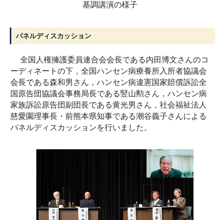
基調講演の様子
パネルディスカッション
全国人権擁護委員連合会会長である内田博文さんのコ
ーディネートの下，全国ハンセン病療養所入所者協議会
会長である森和男さん，ハンセン病違憲国家賠償訴訟全
国原告団協議会事務局長である竪山勲さん，ハンセン病
家族訴訟原告団副団長である黄光男さん，社会福祉法人
慈愛園理事長・前熊本県知事である潮谷義子さんによる
パネルディスカッションを行いました。