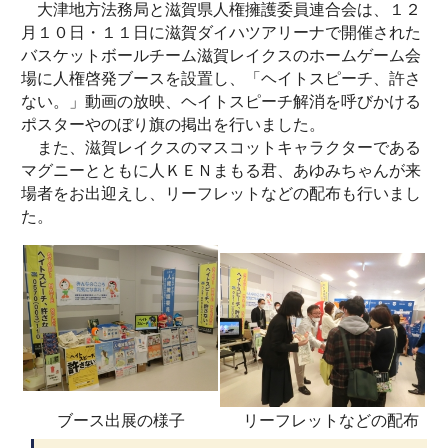
大津地方法務局と滋賀県人権擁護委員連合会は、１２
月１０日・１１日に滋賀ダイハツアリーナで開催された
バスケットボールチーム滋賀レイクスのホームゲーム会
場に人権啓発ブースを設置し、「ヘイトスピーチ、許さ
ない。」動画の放映、ヘイトスピーチ解消を呼びかける
ポスターやのぼり旗の掲出を行いました。
また、滋賀レイクスのマスコットキャラクターである
マグニーとともに人ＫＥＮまもる君、あゆみちゃんが来
場者をお出迎えし、リーフレットなどの配布も行いまし
た。
ブース出展の様子
リーフレットなどの配布