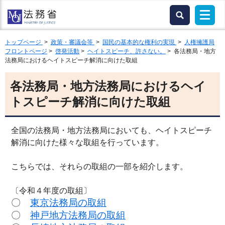
トップページ
>
政策・審議会等
>
国民の基本的な権利の実現
>
人権擁護局
フロントページ
>
啓発活動
>
ヘイトスピーチ、許さない。
> 各法務局・地方
法務局におけるヘイトスピーチ解消に向けた取組
各法務局・地方法務局におけるヘイ
トスピーチ解消に向けた取組
全国の法務局・地方法務局においても、ヘイトスピーチ
解消に向けた様々な取組を行っています。
こちらでは、それらの取組の一部を紹介します。
〔令和４年度の取組〕
〇
東京法務局の取組
〇
神戸地方法務局の取組