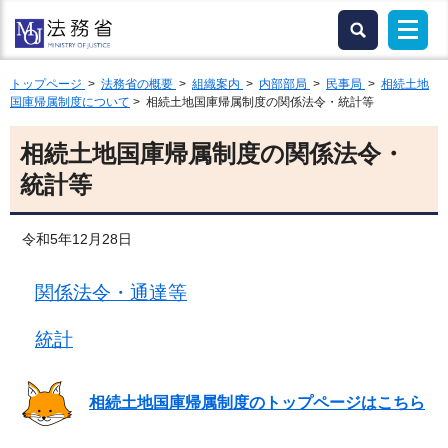
トップページ
>
法務省の概要
>
組織案内
>
内部部局
>
民事局
>
相続土地
国庫帰属制度について
> 相続土地国庫帰属制度の関係法令・統計等
相続土地国庫帰属制度の関係法令・
統計等
令和5年12月28日
関係法令・通達等
統計
相続土地国庫帰属制度のトップページはこちら