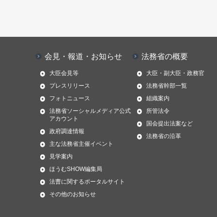
会見・報道・お知らせ
法務省の概要
大臣会見等
大臣・副大臣・政務官
プレスリリース
法務省幹部一覧
フォトニュース
組織案内
法務省ソーシャルメディア公式
所管法令
アカウント
国会提出法案など
政府調達情報
法務省の沿革
主な法務省主催イベント
見学案内
ほうむSHOW編集局
法曹に関するポータルサイト
その他のお知らせ