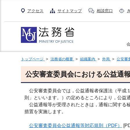
アクセス
サイトマップ
相談窓口
トップページ
>
法務省の概要
>
組織案内
>
外局
>
公安審
公安審査委員会における公益通
公安審査委員会では，公益通報者保護法（平成１
則」といいます。）の定めるところにより，公益
公益通報等が受理されたときは，通報に関する秘
措置を実施します。
公安審査委員会公益通報等対応規則（PDF）
[P