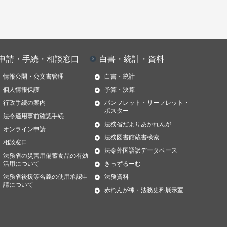
申請・手続・相談窓口
白書・統計・資料
情報公開・公文書管理
白書・統計
個人情報保護
予算・決算
行政手続の案内
パンフレット・リーフレット・
ポスター
法令適用事前確認手続
法務省だよりあかれんが
オンライン申請
法務図書館蔵書検索
相談窓口
法令外国語訳データベース
法務省の災害用備蓄食品の有効
活用について
きっずるーむ
法務省後援等名義の使用承認申
法務資料
請について
赤れんが棟・法務史料展示室