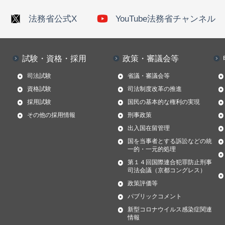
法務省公式X
YouTube法務省チャンネル
試験・資格・採用
政策・審議会等
司法試験
省議・審議会等
資格試験
司法制度改革の推進
採用試験
国民の基本的な権利の実現
その他の採用情報
刑事政策
出入国在留管理
国を当事者とする訴訟などの統
一的・一元的処理
第１４回国際連合犯罪防止刑事
司法会議（京都コングレス）
政策評価等
パブリックコメント
新型コロナウイルス感染症関連
情報