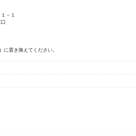
－１－１
窓口
）に置き換えてください。