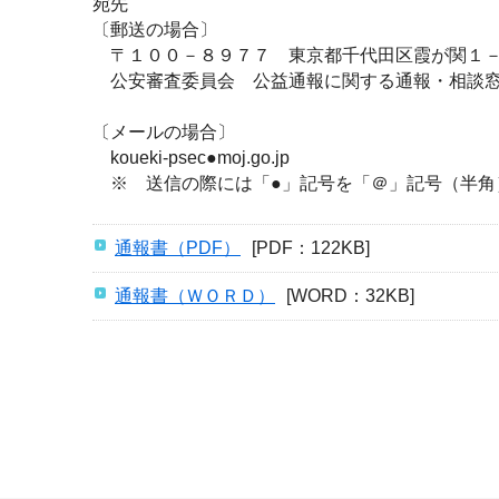
宛先
〔郵送の場合〕
〒１００－８９７７ 東京都千代田区霞が関１
公安審査委員会 公益通報に関する通報・相談
〔メールの場合〕
koueki-psec●moj.go.jp
※ 送信の際には「●」記号を「＠」記号（半角
通報書（PDF）
[PDF：122KB]
通報書（ＷＯＲＤ）
[WORD：32KB]