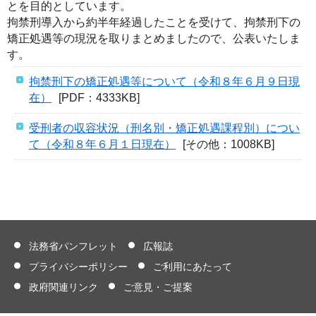
とを目的としています。
拘禁刑導入から約半年経過したことを受けて、拘禁刑下の
矯正処遇等の現況を取りまとめましたので、公表いたしま
す。
拘禁刑下の矯正処遇等について（令和８年６月９日現
在）
[PDF：4333KB]
受刑者の収容状況（刑名別・矯正処遇課程別）につい
て（令和８年６月１日現在）
[その他：1008KB]
法務省パンフレット
広報誌
プライバシーポリシー
ご利用にあたって
政府関連リンク
ご意見・ご提案