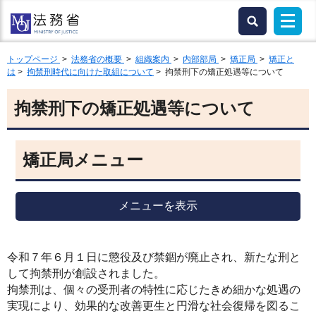
トップページ
>
法務省の概要
>
組織案内
>
内部部局
>
矯正局
>
矯正と
は
>
拘禁刑時代に向けた取組について
> 拘禁刑下の矯正処遇等について
拘禁刑下の矯正処遇等について
矯正局メニュー
メニューを表示
令和７年６月１日に懲役及び禁錮が廃止され、新たな刑と
して拘禁刑が創設されました。
拘禁刑は、個々の受刑者の特性に応じたきめ細かな処遇の
実現により、効果的な改善更生と円滑な社会復帰を図るこ