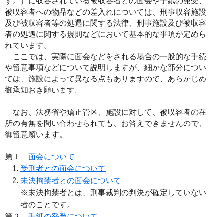
す。）に収容されている被収容者との面会や手紙の発受、
被収容者への物品などの差入れについては、刑事収容施設
及び被収容者等の処遇に関する法律、刑事施設及び被収容
者の処遇に関する規則などにおいて基本的な事項が定めら
れています。
ここでは、実際に面会などをされる場合の一般的な手続
や留意事項などについて説明しますが、細かな部分につい
ては、施設によって異なる点もありますので、あらかじめ
御承知おき願います。
なお、法務省や矯正管区、施設に対して、被収容者の在
所の有無を問い合わせられても、お答えできませんので、
御留意願います。
第１
面会について
受刑者との面会について
未決拘禁者との面会について
※未決拘禁者とは、刑事裁判の判決が確定していない
者のことです。
第２
手紙の発受について