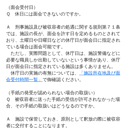
（面会受付日）
Ｑ 休日には面会できないのですか。
Ａ 刑事施設及び被収容者の処遇に関する規則第７１条
では、施設の長が、面会を許す日を定めるものとされて
おり、土曜日や日曜日などの休庁日が面会日に指定され
ている場合は面会可能です。
ただし、実際問題として、休庁日は、施設警備などに
必要な職員しか出勤していないという事情があり、休庁
日が面会日に指定されている施設は多くありません。
休庁日の実施の有無については、
「施設所在地及び面
会受付時間一覧」
で御確認ください。
（手紙の発受が認められない場合の取扱い）
Ｑ 被収容者に送った手紙の受信が許可されなかった場
合、その手紙の取扱いはどうなるのですか。
Ａ 施設で保管しておき、原則として釈放の際に被収容
者に交付することになります。