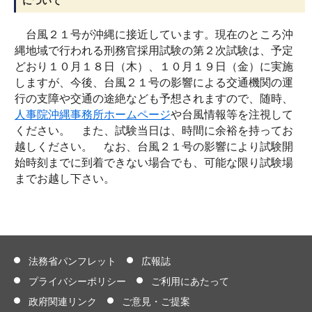
について
台風２１号が沖縄に接近しています。現在のところ沖
縄地域で行われる刑務官採用試験の第２次試験は、予定
どおり１０月１８日（木）、１０月１９日（金）に実施
しますが、今後、台風２１号の影響による交通機関の運
行の支障や交通の途絶なども予想されますので、随時、
人事院沖縄事務所ホームページ
や台風情報等を注視して
ください。 また、試験当日は、時間に余裕を持ってお
越しください。 なお、台風２１号の影響により試験開
始時刻までに到着できない場合でも、可能な限り試験場
までお越し下さい。
法務省パンフレット
広報誌
プライバシーポリシー
ご利用にあたって
政府関連リンク
ご意見・ご提案