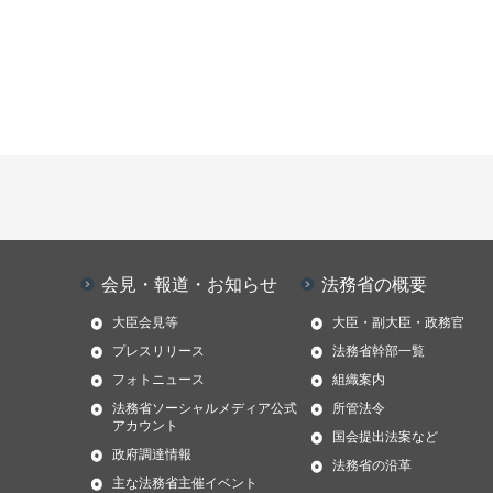
会見・報道・お知らせ
法務省の概要
大臣会見等
大臣・副大臣・政務官
プレスリリース
法務省幹部一覧
フォトニュース
組織案内
法務省ソーシャルメディア公式
所管法令
アカウント
国会提出法案など
政府調達情報
法務省の沿革
主な法務省主催イベント