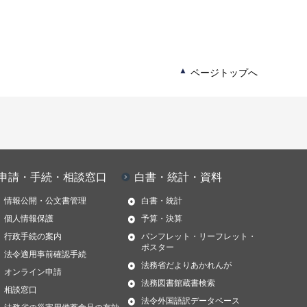
ページトップへ
申請・手続・相談窓口
白書・統計・資料
情報公開・公文書管理
白書・統計
個人情報保護
予算・決算
行政手続の案内
パンフレット・リーフレット・
ポスター
法令適用事前確認手続
法務省だよりあかれんが
オンライン申請
法務図書館蔵書検索
相談窓口
法令外国語訳データベース