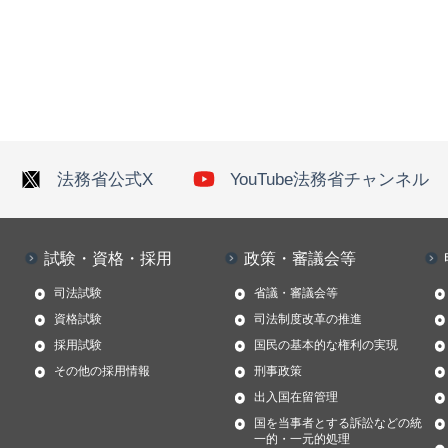
法務省公式X
YouTube法務省チャンネル
試験・資格・採用
政策・審議会等
司法試験
省議・審議会等
資格試験
司法制度改革の推進
採用試験
国民の基本的な権利の実現
その他の採用情報
刑事政策
出入国在留管理
国を当事者とする訴訟などの統
一的・一元的処理