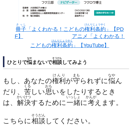
さっし
けんりじょうやく
冊子
「よくわかる！こどもの
権利条約
」【PD
F】
アニメ「
よくわかる！
けんりじょうやく
こどもの
権利条約
」【YouTube】
なや
そうだん
ひとりで
悩
まないで
相談
してみよう
けんり
まも
なや
もし、あなたの
権利
が
守
られずに
悩
ん
くる
おも
だり、
苦
しい
思
いをしたりするとき
かいけつ
いっしょ
かんが
は、
解決
するために
一緒
に
考
えます。
そうだん
こちらに
相談
してください。