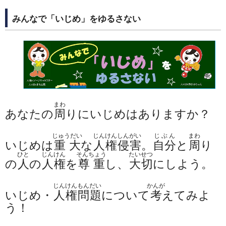
みんなで「いじめ」をゆるさない
まわ
あなたの
周
りにいじめはありますか？
じゅうだい
じんけんしんがい
じぶん
まわ
いじめは
重大
な
人権侵害
。
自分
と
周
り
ひと
じんけん
そんちょう
たいせつ
の
人
の
人権
を
尊重
し、
大切
にしよう。
じんけんもんだい
かんが
いじめ・
人権問題
について
考
えてみよ
う！