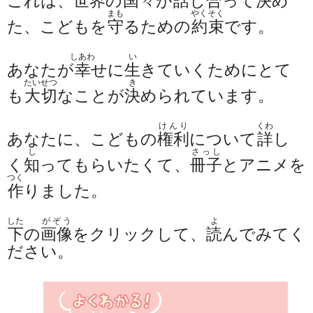
これは、
世界
の
国々
が
話
し
合
って
決
め
まも
やくそく
た、こどもを
守
るための
約束
です。
しあわ
い
あなたが
幸
せに
生
きていくためにとて
たいせつ
き
も
大切
なことが
決
められています。
けんり
くわ
あなたに、こどもの
権利
について
詳
し
し
さっし
く
知
ってもらいたくて、
冊子
とアニメを
つく
作
りました。
した
がぞう
よ
下
の
画像
をクリックして、
読
んでみてく
ださい。