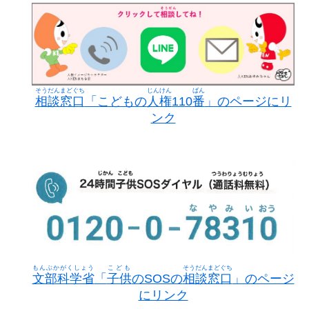
そうだんまどぐち
じんけん
ばん
相談窓口
「こどもの
人権
110
番
」のページにリ
ンク
もんぶかがくしょう
こども
そうだんまどぐち
文部科学省
「
子供
のSOSの
相談窓口
」のページ
にリンク