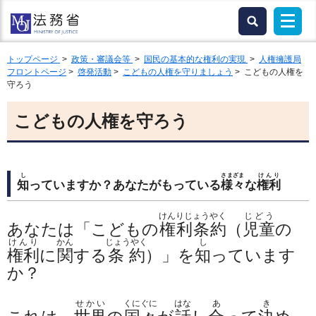
トップページ
>
政策・審議会等
>
国民の基本的な権利の実現
>
人権擁護局
フロントページ
>
啓発活動
>
こどもの人権を守りましょう
> こどもの人権を
守ろう
こどもの人権を守ろう
し
さまざま
けんり
知
っていますか？あなたがもっている
様々
な
権利
けんりじょうやく
じどう
あなたは「こどもの
権利条約
（
児童
の
けんり
かん
じょうやく
し
権利
に
関
する
条約
）」を
知
っています
か？
せかい
くにぐに
はな
あ
き