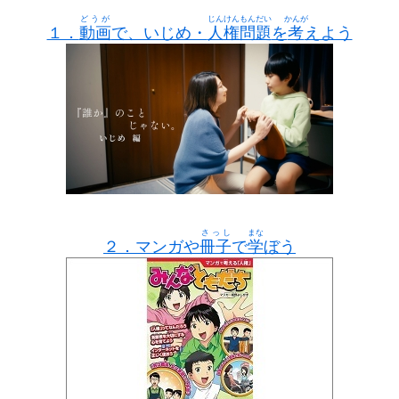
どうが
じんけんもんだい
かんが
１．
動画
で、いじめ・
人権問題
を
考
えよう
さっし
まな
２．マンガや
冊子
で
学
ぼう