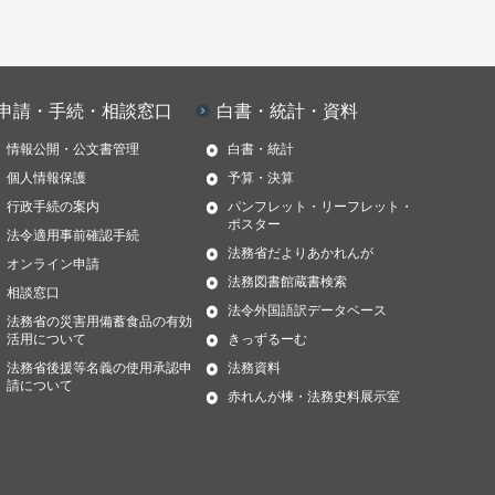
申請・手続・相談窓口
白書・統計・資料
情報公開・公文書管理
白書・統計
個人情報保護
予算・決算
行政手続の案内
パンフレット・リーフレット・
ポスター
法令適用事前確認手続
法務省だよりあかれんが
オンライン申請
法務図書館蔵書検索
相談窓口
法令外国語訳データベース
法務省の災害用備蓄食品の有効
活用について
きっずるーむ
法務省後援等名義の使用承認申
法務資料
請について
赤れんが棟・法務史料展示室