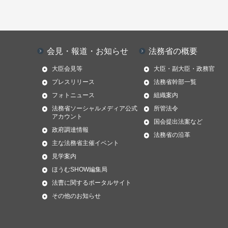
会見・報道・お知らせ
法務省の概要
大臣会見等
大臣・副大臣・政務官
プレスリリース
法務省幹部一覧
フォトニュース
組織案内
法務省ソーシャルメディア公式
所管法令
アカウント
国会提出法案など
政府調達情報
法務省の沿革
主な法務省主催イベント
見学案内
ほうむSHOW編集局
法曹に関するポータルサイト
その他のお知らせ