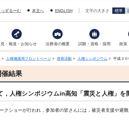
きっずるーむ
本文へ
ENGLISH
文字の大きさ
標準
会見・報道・お知らせ
法務省の概要
試験・資格・採用
政策
現
>
人権擁護局フロントページ
>
啓発活動
>
人権シンポジウム
> 平成３
開催結果
いて，人権シンポジウムin高知「震災と人権」
ークショーが行われ，参加者の皆さんには，被災者支援や避難