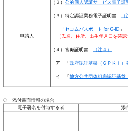
（２）
公的個人認証サービス電子証明
（３）特定認証業務電子証明書
（注
「
セコムパスポート for G-ID
」
申請人
（氏名、住所、出生年月日を確認す
（４）官職証明書
（注４）
ア 「
政府認証基盤（ＧＰＫＩ）発
イ 「
地方公共団体組織認証基盤（
◇ 添付書面情報の場合
電子署名を付与する者
添付