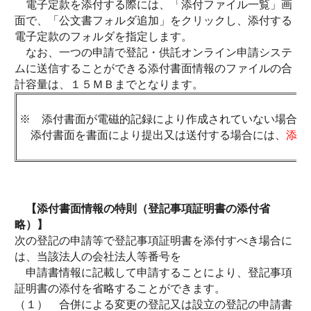
電子定款を添付する際には、「添付ファイル一覧」画
面で、「公文書フォルダ追加」をクリックし、添付する
電子定款のフォルダを指定します。
なお、一つの申請で登記・供託オンライン申請システ
ムに送信することができる添付書面情報のファイルの合
計容量は、１５ＭＢまでとなります。
※ 添付書面が電磁的記録により作成されていない場合は
添付書面を書面により提出又は送付する場合には、
添付
【添付書面情報の特則（登記事項証明書の添付省
略）】
次の登記の申請等で登記事項証明書を添付すべき場合に
は、当該法人の会社法人等番号を
申請書情報に記載して申請することにより、登記事項
証明書の添付を省略することができます。
（１） 合併による変更の登記又は設立の登記の申請書