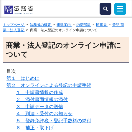
トップページ
>
法務省の概要
>
組織案内
>
内部部局
>
民事局
>
登記-商
業・法人登記-
> 商業・法人登記のオンライン申請について
商業・法人登記のオンライン申請に
ついて
目次
第１ はじめに
第２ オンラインによる登記の申請手続
１ 申請書情報の作成
２ 添付書面情報の添付
３ 申請データの送信
４ 到達・受付のお知らせ
５ 登録免許税・登記手数料の納付
６ 補正・取下げ